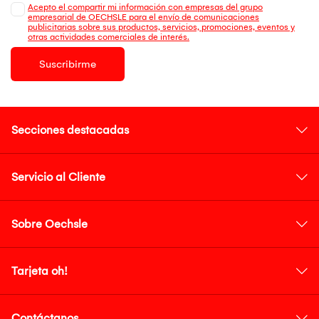
Acepto el compartir mi información con empresas del grupo
empresarial de OECHSLE para el envío de comunicaciones
publicitarias sobre sus productos, servicios, promociones, eventos y
otras actividades comerciales de interés.
Suscribirme
Secciones destacadas
Servicio al Cliente
Sobre Oechsle
Tarjeta oh!
Contáctanos