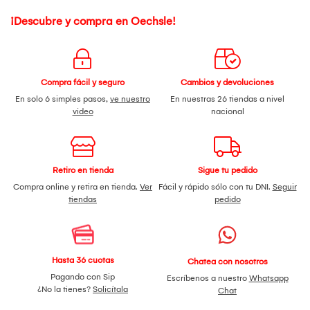
¡Descubre y compra en Oechsle!
Compra fácil y seguro
Cambios y devoluciones
En solo 6 simples pasos,
ve nuestro
En nuestras 26 tiendas a nivel
video
nacional
Retiro en tienda
Sigue tu pedido
Compra online y retira en tienda.
Ver
Fácil y rápido sólo con tu DNI.
Seguir
tiendas
pedido
Hasta 36 cuotas
Chatea con nosotros
Pagando con Sip
Escríbenos a nuestro
Whatsapp
¿No la tienes?
Solicítala
Chat