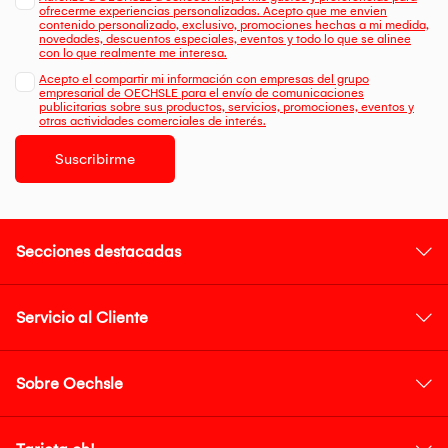
ofrecerme experiencias personalizadas. Acepto que me envien
contenido personalizado, exclusivo, promociones hechas a mi medida,
novedades, descuentos especiales, eventos y todo lo que se alinee
con lo que realmente me interesa.
Acepto el compartir mi información con empresas del grupo
empresarial de OECHSLE para el envío de comunicaciones
publicitarias sobre sus productos, servicios, promociones, eventos y
otras actividades comerciales de interés.
Suscribirme
Secciones destacadas
Servicio al Cliente
Sobre Oechsle