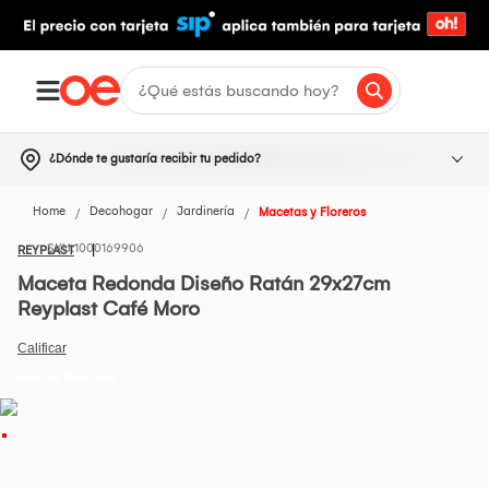
¿Dónde te gustaría recibir tu pedido?
Home
Decohogar
Jardinería
Macetas y Floreros
1000169906
REYPLAST
Maceta Redonda Diseño Ratán 29x27cm
Reyplast Café Moro
Todos los Productos