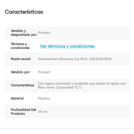
Características
Vendido y
Promart
despachado por
Términos y
Ver términos y condiciones
condiciones
Razón social
Homecenters Peruanos S.A. RUC: 20536557858
Vendido por
Promart
Con ligera conicidad y acabado que simula el tejido con
Características
fibra ratán. Capacidad 12.7 l.
Material
Plástico
Profundidad Del
29 cm
Producto