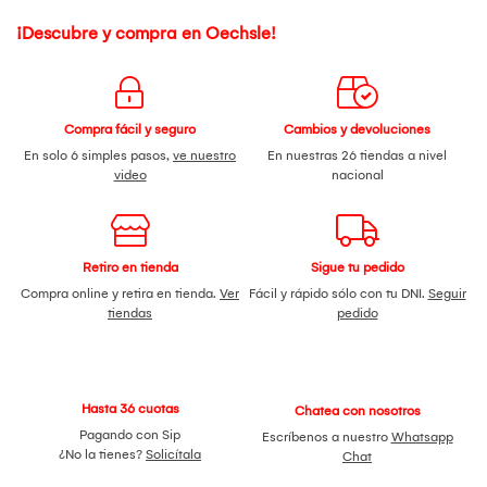
¡Descubre y compra en Oechsle!
Compra fácil y seguro
Cambios y devoluciones
En solo 6 simples pasos,
ve nuestro
En nuestras 26 tiendas a nivel
video
nacional
Retiro en tienda
Sigue tu pedido
Compra online y retira en tienda.
Ver
Fácil y rápido sólo con tu DNI.
Seguir
tiendas
pedido
Hasta 36 cuotas
Chatea con nosotros
Pagando con Sip
Escríbenos a nuestro
Whatsapp
¿No la tienes?
Solicítala
Chat