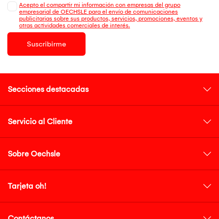
Acepto el compartir mi información con empresas del grupo
empresarial de OECHSLE para el envío de comunicaciones
publicitarias sobre sus productos, servicios, promociones, eventos y
otras actividades comerciales de interés.
Suscribirme
Secciones destacadas
Servicio al Cliente
Sobre Oechsle
Tarjeta oh!
Contáctanos