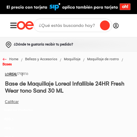
¿Dónde te gustaría recibir tu pedido?
Home
Belleza y Accesorios
Maquillaje
Maquillaje de rostro
Bases
1710816
LOREAL
Base de Maquillaje Loreal Infallible 24HR Fresh
Wear tono Sand 30 ML
Todos los Productos
IREG_1
IREG_2