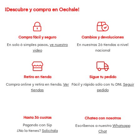
¡Descubre y compra en Oechsle!
Compra fácil y seguro
Cambios y devoluciones
En solo 6 simples pasos,
ve nuestro
En nuestras 26 tiendas a nivel
video
nacional
Retiro en tienda
Sigue tu pedido
Compra online y retira en tienda.
Ver
Fácil y rápido sólo con tu DNI.
Seguir
tiendas
pedido
Hasta 36 cuotas
Chatea con nosotros
Pagando con Sip
Escríbenos a nuestro
Whatsapp
¿No la tienes?
Solicítala
Chat