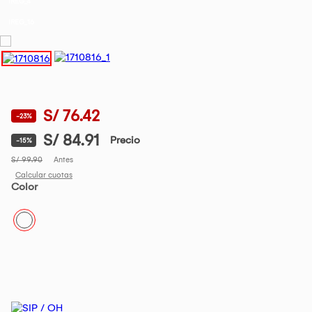
IREG_4
IREG_16
S/ 76.42
-23%
S/ 84.91
Precio
-15%
S/ 99.90
Antes
Calcular cuotas
Color