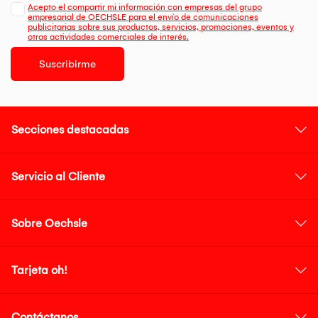
Acepto el compartir mi información con empresas del grupo
empresarial de OECHSLE para el envío de comunicaciones
publicitarias sobre sus productos, servicios, promociones, eventos y
otras actividades comerciales de interés.
Suscribirme
Secciones destacadas
Servicio al Cliente
Sobre Oechsle
Tarjeta oh!
Contáctanos