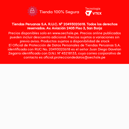
Tienda 100% Segura
Tiendas Peruanas S.A. R.U.C. Nº 20493020618. Todos los derechos
reservados. Av. Aviación 2405 Piso 3, San Borja
Precios disponibles solo en www.oechsle.pe. Precios online publicados
pueden incluir descuento adicional. Precios sujetos a variaciones sin
previo aviso. Productos sujetos a disponibilidad de stock
El Oficial de Protección de Datos Personales de Tiendas Peruanas S.A.
identificada con RUC No. 20493020618 es el señor Juan Diego Gavelan
Zegarra identificado con D.N.I. N° 45218133, cuyo correo corporativo de
contacto es
oficial.protecciondedatos@oechsle.pe