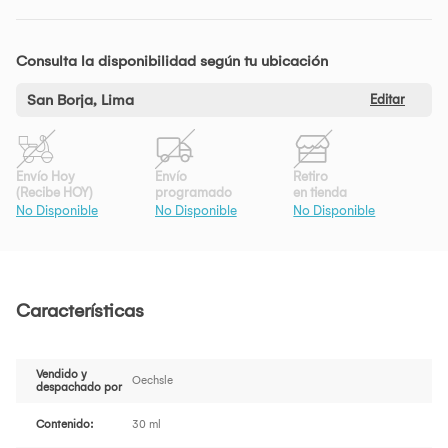
Consulta la disponibilidad según tu ubicación
San Borja, Lima
Editar
Envío Hoy
Envío
Retiro
(Recibe HOY)
programado
en tienda
No Disponible
No Disponible
No Disponible
Características
Vendido y
Oechsle
despachado por
Contenido:
30 ml