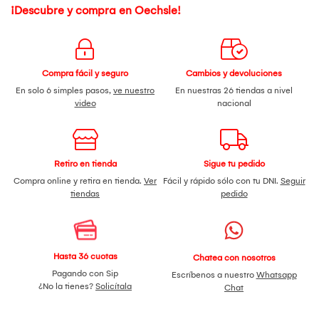
¡Descubre y compra en Oechsle!
Compra fácil y seguro
Cambios y devoluciones
En solo 6 simples pasos,
ve nuestro
En nuestras 26 tiendas a nivel
video
nacional
Retiro en tienda
Sigue tu pedido
Compra online y retira en tienda.
Ver
Fácil y rápido sólo con tu DNI.
Seguir
tiendas
pedido
Hasta 36 cuotas
Chatea con nosotros
Pagando con Sip
Escríbenos a nuestro
Whatsapp
¿No la tienes?
Solicítala
Chat