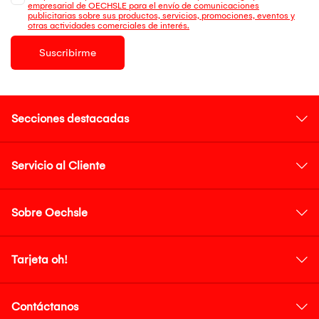
empresarial de OECHSLE para el envío de comunicaciones
publicitarias sobre sus productos, servicios, promociones, eventos y
otras actividades comerciales de interés.
Suscribirme
Secciones destacadas
Servicio al Cliente
Sobre Oechsle
Tarjeta oh!
Contáctanos