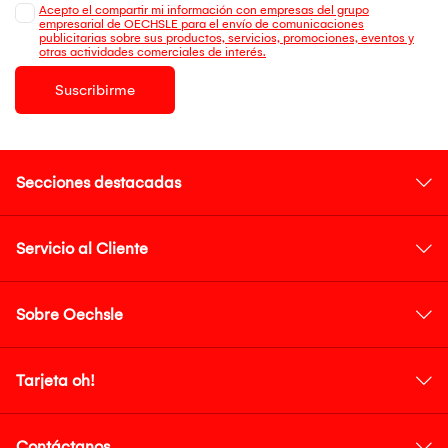
Acepto el compartir mi información con empresas del grupo
empresarial de OECHSLE para el envío de comunicaciones
publicitarias sobre sus productos, servicios, promociones, eventos y
otras actividades comerciales de interés.
Suscribirme
Secciones destacadas
Servicio al Cliente
Sobre Oechsle
Tarjeta oh!
Contáctanos