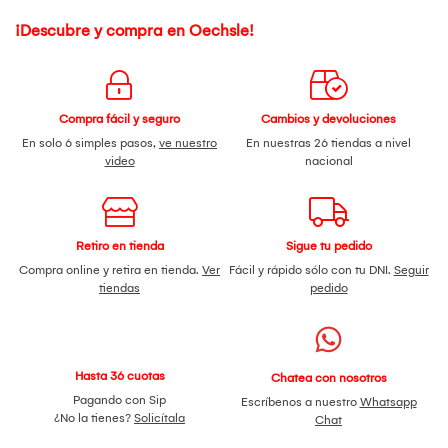
¡Descubre y compra en Oechsle!
Compra fácil y seguro
Cambios y devoluciones
En solo 6 simples pasos,
ve nuestro
En nuestras 26 tiendas a nivel
video
nacional
Retiro en tienda
Sigue tu pedido
Compra online y retira en tienda.
Ver
Fácil y rápido sólo con tu DNI.
Seguir
tiendas
pedido
Hasta 36 cuotas
Chatea con nosotros
Pagando con Sip
Escríbenos a nuestro
Whatsapp
¿No la tienes?
Solicítala
Chat