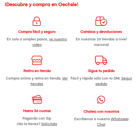
¡Descubre y compra en Oechsle!
Compra fácil y seguro
Cambios y devoluciones
En solo 6 simples pasos,
ve nuestro
En nuestras 26 tiendas a nivel
video
nacional
Retiro en tienda
Sigue tu pedido
Compra online y retira en tienda.
Ver
Fácil y rápido sólo con tu DNI.
Seguir
tiendas
pedido
Hasta 36 cuotas
Chatea con nosotros
Pagando con Sip
Escríbenos a nuestro
Whatsapp
¿No la tienes?
Solicítala
Chat