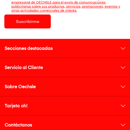
empresarial de OECHSLE para el envío de comunicaciones
publicitarias sobre sus productos, servicios, promociones, eventos y
otras actividades comerciales de interés.
Suscribirme
Secciones destacadas
Servicio al Cliente
Sobre Oechsle
Tarjeta oh!
Contáctanos