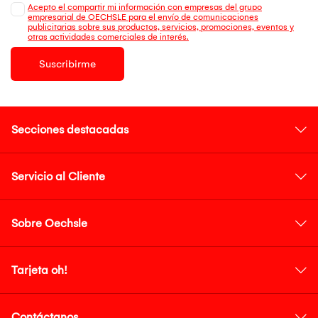
Acepto el compartir mi información con empresas del grupo
empresarial de OECHSLE para el envío de comunicaciones
publicitarias sobre sus productos, servicios, promociones, eventos y
otras actividades comerciales de interés.
Suscribirme
Secciones destacadas
Servicio al Cliente
Sobre Oechsle
Tarjeta oh!
Contáctanos