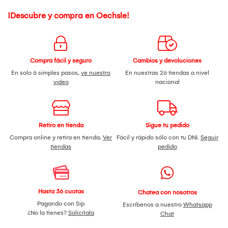
¡Descubre y compra en Oechsle!
Compra fácil y seguro
Cambios y devoluciones
En solo 6 simples pasos,
ve nuestro
En nuestras 26 tiendas a nivel
video
nacional
Retiro en tienda
Sigue tu pedido
Compra online y retira en tienda.
Ver
Fácil y rápido sólo con tu DNI.
Seguir
tiendas
pedido
Hasta 36 cuotas
Chatea con nosotros
Pagando con Sip
Escríbenos a nuestro
Whatsapp
¿No la tienes?
Solicítala
Chat