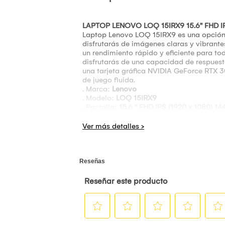
LAPTOP LENOVO LOQ 15IRX9 15.6" FHD IP
Laptop Lenovo LOQ 15IRX9 es una opción p
disfrutarás de imágenes claras y vibrant
un rendimiento rápido y eficiente para 
disfrutarás de una capacidad de respues
una tarjeta gráfica NVIDIA GeForce RTX 3
de juego fluida.
. Marca:
Lenovo
. Modelo:
LOQ 15IRX9
.
Pantalla:
15.6 " FHD IPS (1920 x 1080) 1
. Producto:
Laptop
. Procesador:
Intel Core i7-13650HX – 13
. Base de la velocidad de procesador :
2.
. Velocidad Maxima de procesador :
3.60
. Memoria RAM:
12 GB DDR5 – 4800 MHz
. Numero de Ranuras :
2
.
Máxima Expansión
: 32 GB DDR5 – 480
. Capacidad de Almacenamiento:
512GB 
.
Tarjeta Gráfica
: NVIDIA GeForce RTX 30
.
Conectividad
: BLUETOOTH–WIFI – HDM
. Conexión :
WIFI 6
. Puerto Ethernet :
Velocidad 100 MB/S (R
. Puerto :
USB 3.2 Gen 1 tipo A = 3