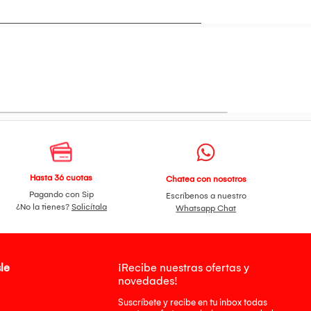
Hasta 36 cuotas
Chatea con nosotros
Pagando con Sip
Escríbenos a nuestro
¿No la tienes?
Solicítala
Whatsapp Chat
le
¡Recibe nuestras ofertas y
novedades!
Suscríbete y recibe en tu inbox todas