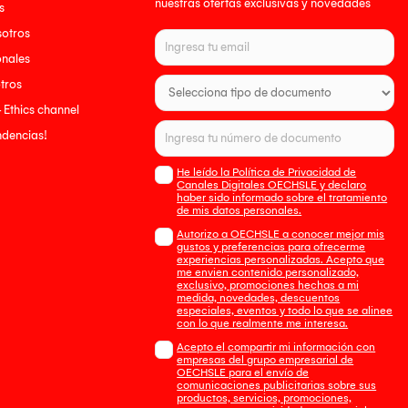
nuestras ofertas exclusivas y novedades
s
sotros
onales
tros
- Ethics channel
endencias!
He leído la Política de Privacidad de
Canales Digitales OECHSLE y declaro
haber sido informado sobre el tratamiento
de mis datos personales.
Autorizo a OECHSLE a conocer mejor mis
gustos y preferencias para ofrecerme
experiencias personalizadas. Acepto que
me envien contenido personalizado,
exclusivo, promociones hechas a mi
medida, novedades, descuentos
especiales, eventos y todo lo que se alinee
con lo que realmente me interesa.
Acepto el compartir mi información con
empresas del grupo empresarial de
OECHSLE para el envío de
comunicaciones publicitarias sobre sus
productos, servicios, promociones,