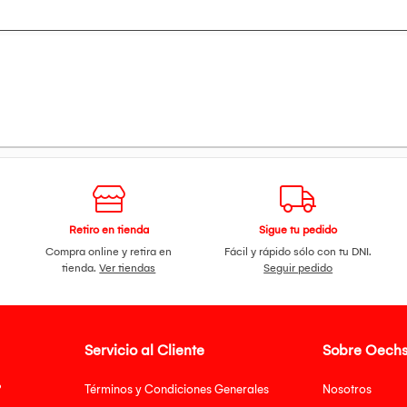
ación Blanca)
 licencia)
n
ntizado)
Retiro en tienda
Sigue tu pedido
Compra online y retira en
Fácil y rápido sólo con tu DNI.
tienda.
Ver tiendas
Seguir pedido
Servicio al Cliente
Sobre Oechs
?
Términos y Condiciones Generales
Nosotros