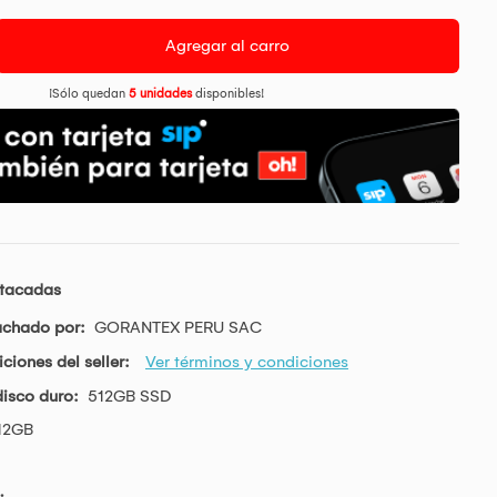
Agregar al carro
¡Sólo quedan
5 unidades
disponibles!
stacadas
achado por:
GORANTEX PERU SAC
ciones del seller:
Ver términos y condiciones
isco duro:
512GB SSD
12GB