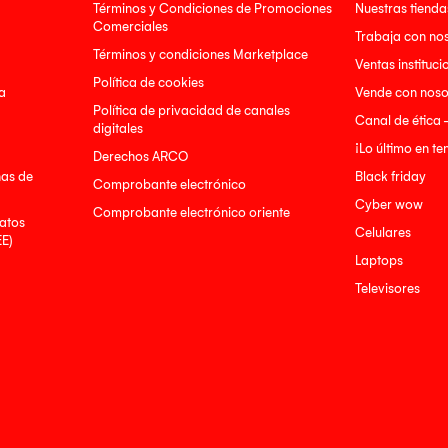
Términos y Condiciones de Promociones
Nuestras tienda
Comerciales
Trabaja con no
Términos y condiciones Marketplace
Ventas instituci
Política de cookies
a
Vende con noso
Política de privacidad de canales
Canal de ética 
digitales
¡Lo último en t
Derechos ARCO
nas de
Black friday
Comprobante electrónico
Cyber wow
Comprobante electrónico oriente
atos
Celulares
EE)
Laptops
Televisores