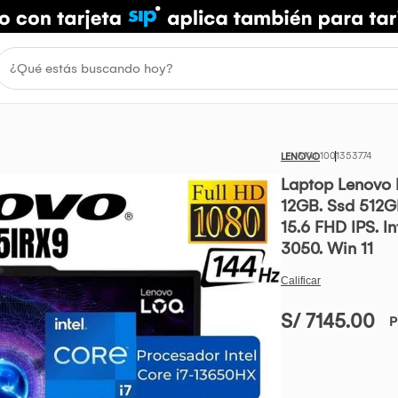
1001353774
LENOVO
Laptop Lenovo 
12GB. Ssd 512G
15.6 FHD IPS. I
3050. Win 11
S/ 7145.00
P