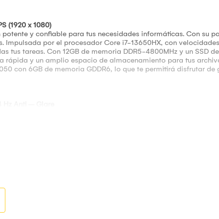
S (1920 x 1080)
otente y confiable para tus necesidades informáticas. Con su pa
es. Impulsada por el procesador Core i7-13650HX, con velocidade
todas tus tareas. Con 12GB de memoria DDR5-4800MHz y un SSD d
ta rápida y un amplio espacio de almacenamiento para tus archiv
050 con 6GB de memoria GDDR6, lo que te permitirá disfrutar de g
44 Hz Anti – Glare
va Generación
– 14 Núcleos - 20 subprocesos – 3.60 / 4.90 GHz
60 GHz
 / 4.90 GHz
0 MHz
SSD M.2 2242 PCIe 4.0x4 NVMe
50 (6GB GDDR6)
I – USB - LAN
J-45)