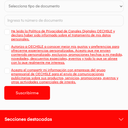
Lector de huellas dactilares Sin lector de huellas dactilares
Otros sistemas de seguridad
Obturador de privacidad de la cámara
SERVICIO
Garantía base 1 año
Mejora incluida Ninguno
He leído la Política de Privacidad de Canales Digitales OECHSLE y
ACCESORIOS
declaro haber sido informado sobre el tratamiento de mis datos
personales.
Accesorios agrupados Ninguno
CERTIFICACIONES
Autorizo a OECHSLE a conocer mejor mis gustos y preferencias para
Certificaciones Verdes
ofrecerme experiencias personalizadas. Acepto que me envien
contenido personalizado, exclusivo, promociones hechas a mi medida,
ErP Lote 26/6
novedades, descuentos especiales, eventos y todo lo que se alinee
Cumple con RoHS
con lo que realmente me interesa.
Prueba de especificaciones militares Prueba militar MIL-
Acepto el compartir mi información con empresas del grupo
STD-810H aprobada (21 elementos de prueba)
empresarial de OECHSLE para el envío de comunicaciones
Otras certificaciones TÜV Rheinland® Luz azul baja (solución
publicitarias sobre sus productos, servicios, promociones, eventos y
de software)
otras actividades comerciales de interés.
INFORMACIÓN DEL MODELO
Modelo 83K6005DLM
Suscribirme
Tipo de máquina 83K6
Región LA
País/Región Grupo LA
TopSeller
Sí
Secciones destacadas
EAN / UPC / JAN