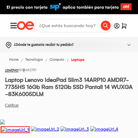
¿Dónde te gustaría recibir tu pedido?
Home
Tecnologia
Computo
Laptops
1001682781
LENOVO
Laptop Lenovo IdeaPad Slim3 14ARP10 AMDR7-
7735HS 16Gb Ram 512Gb SSD Pantall 14 WUXGA
-83K6005DLM
Todos los Productos