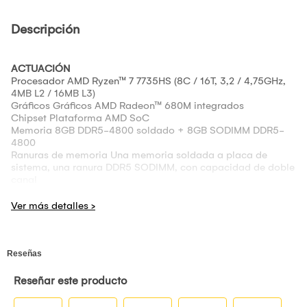
Descripción
ACTUACIÓN
Procesador AMD Ryzen™ 7 7735HS (8C / 16T, 3,2 / 4,75GHz,
4MB L2 / 16MB L3)
Gráficos Gráficos AMD Radeon™ 680M integrados
Chipset Plataforma AMD SoC
Memoria 8GB DDR5-4800 soldado + 8GB SODIMM DDR5-
4800
Ranuras de memoria Una memoria soldada a placa de
sistema, una ranura DDR5 SODIMM, con capacidad de doble
canal
Memoria máxima Hasta 24GB (8GB soldados + 16GB
SODIMM) DDR5-4800
Almacenamiento SSD 512GB M.2 2242 PCIe® 4.0x4 NVMe®
Ranura de almacenamiento Dos ranuras M.2 2242 PCIe® 4.0
x4
Soporte para almacenamiento máximo
Hasta dos discos, 2 SSD M.2
SSD M.2 2242 hasta 1TB
Óptico Ninguno
Lector de tarjetas SD