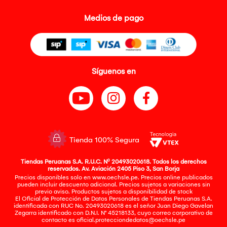
5.Garantía extendida:
La garantía extendida será válida únicamente si el equipo se
Medios de pago
encuentra registrado correctamente en el portal de la marca.
(En caso brinde la opcion)
6.Política de desistimiento:
En caso el cliente desista de la compra, el empaque debe
encontrarse completamente cerrado. No se aceptarán
devoluciones de equipos abiertos o manipulados.
Síguenos en
7.Errores de compra:
No se aceptan devoluciones por error en la elección o
compra del producto.
Tienda 100% Segura
Tiendas Peruanas S.A. R.U.C. Nº 20493020618. Todos los derechos
reservados. Av. Aviación 2405 Piso 3, San Borja
Precios disponibles solo en www.oechsle.pe. Precios online publicados
pueden incluir descuento adicional. Precios sujetos a variaciones sin
previo aviso. Productos sujetos a disponibilidad de stock
El Oficial de Protección de Datos Personales de Tiendas Peruanas S.A.
identificada con RUC No. 20493020618 es el señor Juan Diego Gavelan
Zegarra identificado con D.N.I. N° 45218133, cuyo correo corporativo de
contacto es
oficial.protecciondedatos@oechsle.pe