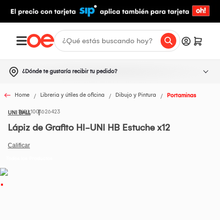
¿Dónde te gustaría recibir tu pedido?
Home
Libreria y útiles de oficina
Dibujo y Pintura
Portaminas
1001626423
UNI BALL
Lápiz de Grafito HI-UNI HB Estuche x12
Todos los Productos