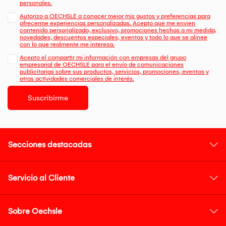
personales.
Autorizo a OECHSLE a conocer mejor mis gustos y preferencias para
ofrecerme experiencias personalizadas. Acepto que me envien
contenido personalizado, exclusivo, promociones hechas a mi medida,
novedades, descuentos especiales, eventos y todo lo que se alinee
con lo que realmente me interesa.
Acepto el compartir mi información con empresas del grupo
empresarial de OECHSLE para el envío de comunicaciones
publicitarias sobre sus productos, servicios, promociones, eventos y
otras actividades comerciales de interés.
Suscribirme
Secciones destacadas
Servicio al Cliente
Sobre Oechsle