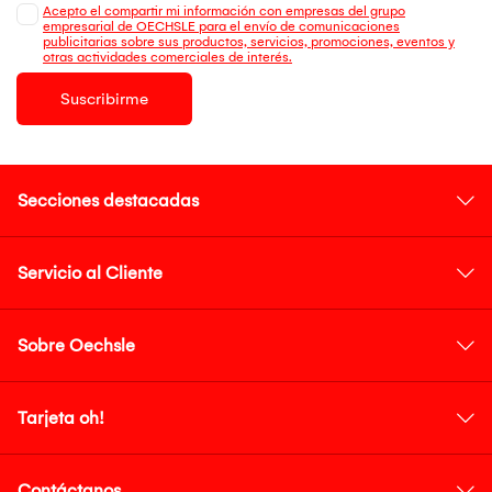
Acepto el compartir mi información con empresas del grupo
empresarial de OECHSLE para el envío de comunicaciones
publicitarias sobre sus productos, servicios, promociones, eventos y
otras actividades comerciales de interés.
Suscribirme
Secciones destacadas
Servicio al Cliente
Sobre Oechsle
Tarjeta oh!
Contáctanos