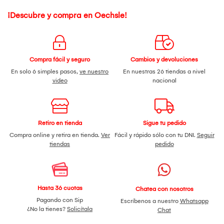
¡Descubre y compra en Oechsle!
Compra fácil y seguro
Cambios y devoluciones
En solo 6 simples pasos,
ve nuestro
En nuestras 26 tiendas a nivel
video
nacional
Retiro en tienda
Sigue tu pedido
Compra online y retira en tienda.
Ver
Fácil y rápido sólo con tu DNI.
Seguir
tiendas
pedido
Hasta 36 cuotas
Chatea con nosotros
Pagando con Sip
Escríbenos a nuestro
Whatsapp
¿No la tienes?
Solicítala
Chat