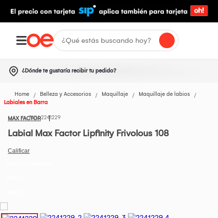
¿Dónde te gustaría recibir tu pedido?
Home
Belleza y Accesorios
Maquillaje
Maquillaje de labios
Labiales en Barra
2241229
MAX FACTOR
Labial Max Factor Lipfinity Frivolous 108
Todos los Productos
IREG_11
IREG_15