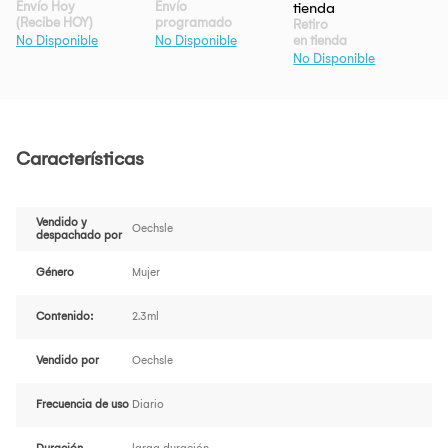
Envío Hoy
Envío
(Recibe HOY)
programado
Retiro
en tienda
No Disponible
No Disponible
No Disponible
Características
Vendido y
Oechsle
despachado por
Género
Mujer
Contenido:
2.3ml
Vendido por
Oechsle
Frecuencia de uso
Diario