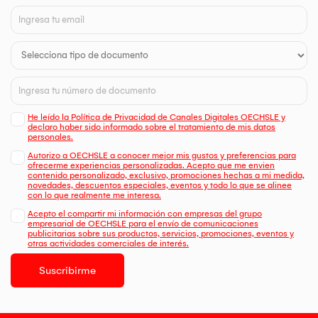
He leído la Política de Privacidad de Canales Digitales OECHSLE y
declaro haber sido informado sobre el tratamiento de mis datos
personales.
Autorizo a OECHSLE a conocer mejor mis gustos y preferencias para
ofrecerme experiencias personalizadas. Acepto que me envien
contenido personalizado, exclusivo, promociones hechas a mi medida,
novedades, descuentos especiales, eventos y todo lo que se alinee
con lo que realmente me interesa.
Acepto el compartir mi información con empresas del grupo
empresarial de OECHSLE para el envío de comunicaciones
publicitarias sobre sus productos, servicios, promociones, eventos y
otras actividades comerciales de interés.
Suscribirme