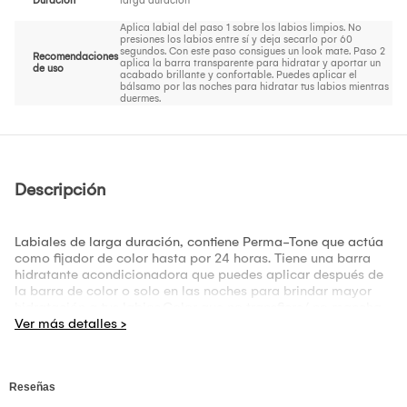
Duración
larga duración
Aplica labial del paso 1 sobre los labios limpios. No
presiones los labios entre sí y deja secarlo por 60
segundos. Con este paso consigues un look mate. Paso 2
Recomendaciones
aplica la barra transparente para hidratar y aportar un
de uso
acabado brillante y confortable. Puedes aplicar el
bálsamo por las noches para hidratar tus labios mientras
duermes.
Descripción
Labiales de larga duración, contiene Perma-Tone que actúa
como fijador de color hasta por 24 horas. Tiene una barra
hidratante acondicionadora que puedes aplicar después de
la barra de color o solo en las noches para brindar mayor
hidratación a tus labios.Color que no transfiere/ no mancha.