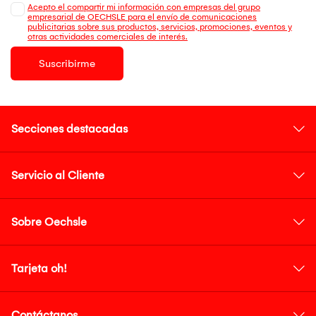
Acepto el compartir mi información con empresas del grupo
empresarial de OECHSLE para el envío de comunicaciones
publicitarias sobre sus productos, servicios, promociones, eventos y
otras actividades comerciales de interés.
Suscribirme
Secciones destacadas
Servicio al Cliente
Sobre Oechsle
Tarjeta oh!
Contáctanos