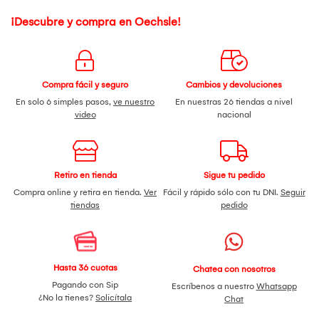
¡Descubre y compra en Oechsle!
Compra fácil y seguro
Cambios y devoluciones
En solo 6 simples pasos,
ve nuestro
En nuestras 26 tiendas a nivel
video
nacional
Retiro en tienda
Sigue tu pedido
Compra online y retira en tienda.
Ver
Fácil y rápido sólo con tu DNI.
Seguir
tiendas
pedido
Hasta 36 cuotas
Chatea con nosotros
Pagando con Sip
Escríbenos a nuestro
Whatsapp
¿No la tienes?
Solicítala
Chat