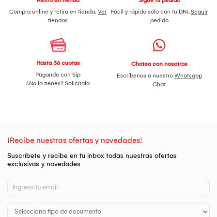
Retiro en tienda
Sigue tu pedido
Compra online y retira en tienda.
Ver
Fácil y rápido sólo con tu DNI.
Seguir
tiendas
pedido
Hasta 36 cuotas
Chatea con nosotros
Pagando con Sip
Escríbenos a nuestro
Whatsapp
¿No la tienes?
Solicítala
Chat
¡Recibe nuestras ofertas y novedades!
Suscríbete y recibe en tu inbox todas nuestras ofertas
exclusivas y novedades