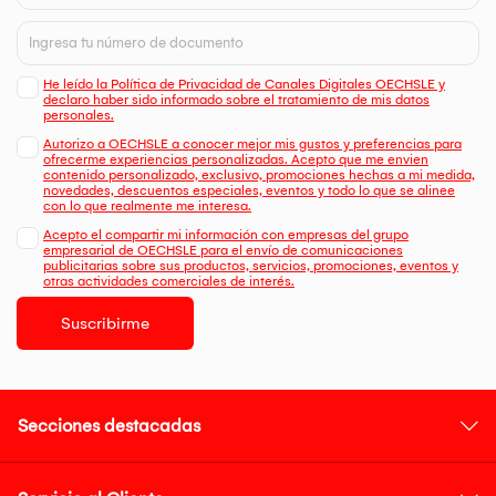
He leído la Política de Privacidad de Canales Digitales OECHSLE y
declaro haber sido informado sobre el tratamiento de mis datos
personales.
Autorizo a OECHSLE a conocer mejor mis gustos y preferencias para
ofrecerme experiencias personalizadas. Acepto que me envien
contenido personalizado, exclusivo, promociones hechas a mi medida,
novedades, descuentos especiales, eventos y todo lo que se alinee
con lo que realmente me interesa.
Acepto el compartir mi información con empresas del grupo
empresarial de OECHSLE para el envío de comunicaciones
publicitarias sobre sus productos, servicios, promociones, eventos y
otras actividades comerciales de interés.
Suscribirme
Secciones destacadas