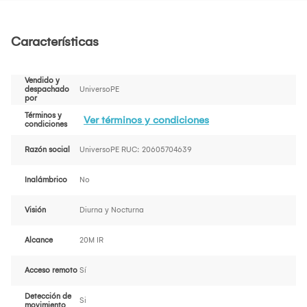
Características
Vendido y
despachado
UniversoPE
por
Términos y
Ver términos y condiciones
condiciones
Razón social
UniversoPE RUC: 20605704639
Inalámbrico
No
Visión
Diurna y Nocturna
Alcance
20M IR
Acceso remoto
Sí
Detección de
Si
movimiento