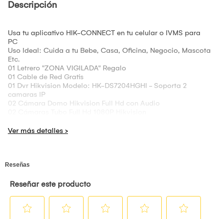
Descripción
Usa tu aplicativo HIK-CONNECT en tu celular o IVMS para
PC
Uso Ideal: Cuida a tu Bebe, Casa, Oficina, Negocio, Mascota
Etc.
01 Letrero "ZONA VIGILADA" Regalo
01 Cable de Red Gratis
01 Dvr Hikvision Modelo: HK-DS7204HGHI - Soporta 2
camaras IP
02 Cámara Domo Hikvision Full Hd con Audio
02 Cámaras Tubo Full Hd 1080P Hikvision
04 Pares Video Balun
04 Fuente de Energía 12V
04 Conectores Dc
01 Disco Duro 2Tb Seagate Barracuda
80 Mts de Cable Utp Cat 5E
01 Mouse
01 Cable Hdmi
01 Fuente de Energía Dvr
Manual de Configuración Aplicativo en Español
Diagrama de Instalación Elaborado por Nuestra Compañía