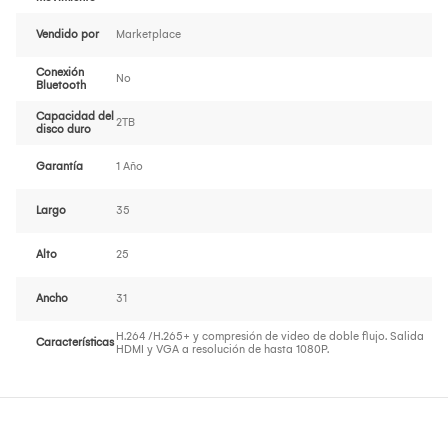
Vendido por
Marketplace
Conexión
No
Bluetooth
Capacidad del
2TB
disco duro
Garantía
1 Año
Largo
35
Alto
25
Ancho
31
H.264 /H.265+ y compresión de video de doble flujo. Salida
Características
HDMI y VGA a resolución de hasta 1080P.