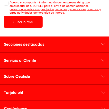
Acepto el compartir mi información con empresas del grupo
empresarial de OECHSLE para el envío de comunicaciones
publicitarias sobre sus productos, servicios, promociones, eventos y
otras actividades comerciales de interés.
Suscribirme
Secciones destacadas
Servicio al Cliente
Sobre Oechsle
Tarjeta oh!
Contáctanos