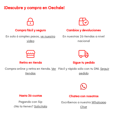
¡Descubre y compra en Oechsle!
Compra fácil y seguro
Cambios y devoluciones
En solo 6 simples pasos,
ve nuestro
En nuestras 26 tiendas a nivel
video
nacional
Retiro en tienda
Sigue tu pedido
Compra online y retira en tienda.
Ver
Fácil y rápido sólo con tu DNI.
Seguir
tiendas
pedido
Hasta 36 cuotas
Chatea con nosotros
Pagando con Sip
Escríbenos a nuestro
Whatsapp
¿No la tienes?
Solicítala
Chat