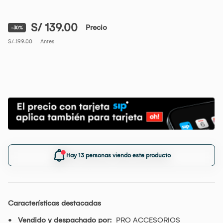
página.
S/ 139.00
Precio
-30%
S/ 199.00
Antes
Hay 13 personas viendo este producto
Características destacadas
Vendido y despachado por:
PRO ACCESORIOS