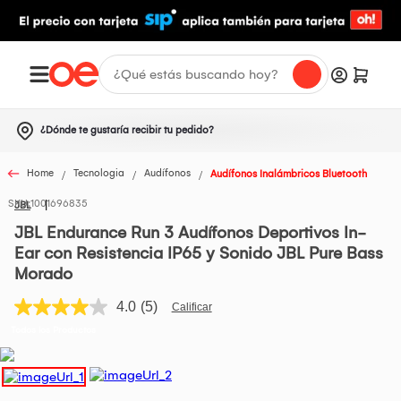
¿Dónde te gustaría recibir tu pedido?
Home
Tecnologia
Audífonos
Audífonos Inalámbricos Bluetooth
1001696835
JBL
JBL Endurance Run 3 Audífonos Deportivos In-
Ear con Resistencia IP65 y Sonido JBL Pure Bass
Morado
4.0
(5)
Lea
5
Todos los Productos
reseñas.
Enlace
en
la
misma