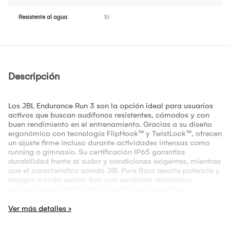
Resistente al agua
Sí
Descripción
Los JBL Endurance Run 3 son la opción ideal para usuarios
activos que buscan audífonos resistentes, cómodos y con
buen rendimiento en el entrenamiento. Gracias a su diseño
ergonómico con tecnología FlipHook™ y TwistLock™, ofrecen
un ajuste firme incluso durante actividades intensas como
running o gimnasio. Su certificación IP65 garantiza
durabilidad frente al sudor y condiciones exigentes, mientras
que el característico sonido JBL Pure Bass aporta potencia y
energía a cada sesión. Son una excelente alternativa
calidad-precio dentro de los audífonos deportivos.
?? Características principales
Tecnología
FlipHook™
: uso versátil (in-ear o detrás de la
oreja)
Sistema
TwistLock™
: ajuste seguro que no se cae ni molesta