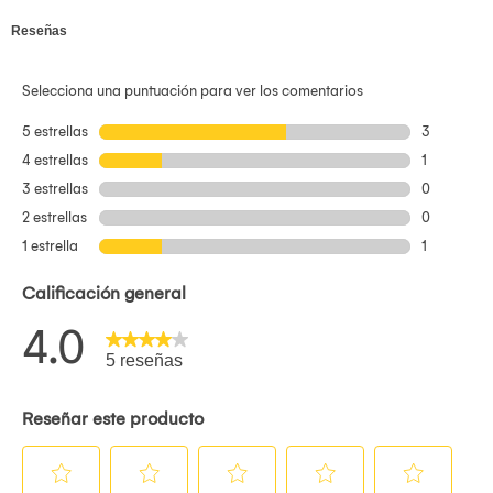
Resistencia IP65
: contra agua, sudor y polvo, ideal para
deporte
Sonido
JBL Pure Bass
potente y motivador
Micrófono integrado
para llamadas manos libres
Auriculares magnéticos
para fácil transporte
Diseño ergonómico y ligero para entrenamientos intensos
?? Especificaciones técnicas
Tipo: Audífonos deportivos in-ear
Driver: 8 mm
Respuesta de frecuencia: 20 Hz – 20 kHz
Peso: aprox. 16.8 g
Micrófono: Sí (1 integrado)
Resistencia: IP65 (agua y polvo)
Conectividad:
Versión cableada (jack 3.5 mm o USB-C)
Versión inalámbrica Bluetooth 5.4 (según modelo)
Autonomía (versión wireless): hasta 25 horas