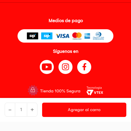
Medios de pago
Síguenos en
Tienda 100% Segura
Tiendas Peruanas S.A. R.U.C. Nº 20493020618. Todos los derechos
-
+
reservados. Av. Aviación 2405 Piso 3, San Borja
Agregar al carro
Precios disponibles solo en www.oechsle.pe. Precios online publicados
pueden incluir descuento adicional. Precios sujetos a variaciones sin
previo aviso. Productos sujetos a disponibilidad de stock
El Oficial de Protección de Datos Personales de Tiendas Peruanas S.A.
identificada con RUC No. 20493020618 es el señor Juan Diego Gavelan