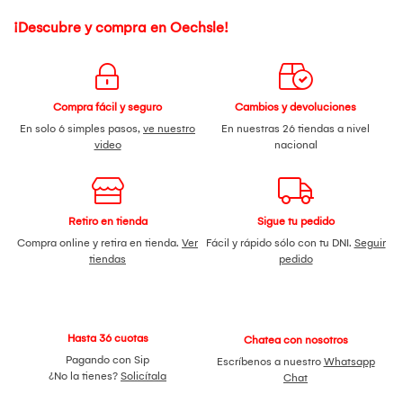
¡Descubre y compra en Oechsle!
Compra fácil y seguro
Cambios y devoluciones
En solo 6 simples pasos,
ve nuestro
En nuestras 26 tiendas a nivel
video
nacional
Retiro en tienda
Sigue tu pedido
Compra online y retira en tienda.
Ver
Fácil y rápido sólo con tu DNI.
Seguir
tiendas
pedido
Hasta 36 cuotas
Chatea con nosotros
Pagando con Sip
Escríbenos a nuestro
Whatsapp
¿No la tienes?
Solicítala
Chat