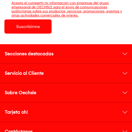
Acepto el compartir mi información con empresas del grupo
empresarial de OECHSLE para el envío de comunicaciones
publicitarias sobre sus productos, servicios, promociones, eventos y
otras actividades comerciales de interés.
Suscribirme
Secciones destacadas
Servicio al Cliente
Sobre Oechsle
Tarjeta oh!
Contáctanos