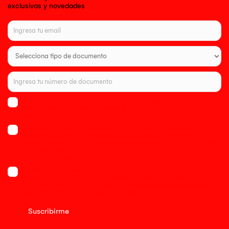
exclusivas y novedades
He leído la Política de Privacidad de Canales Digitales OECHSLE y
declaro haber sido informado sobre el tratamiento de mis datos
personales.
Autorizo a OECHSLE a conocer mejor mis gustos y preferencias para
ofrecerme experiencias personalizadas. Acepto que me envien
contenido personalizado, exclusivo, promociones hechas a mi medida,
novedades, descuentos especiales, eventos y todo lo que se alinee
con lo que realmente me interesa.
Acepto el compartir mi información con empresas del grupo
empresarial de OECHSLE para el envío de comunicaciones
publicitarias sobre sus productos, servicios, promociones, eventos y
otras actividades comerciales de interés.
Suscribirme