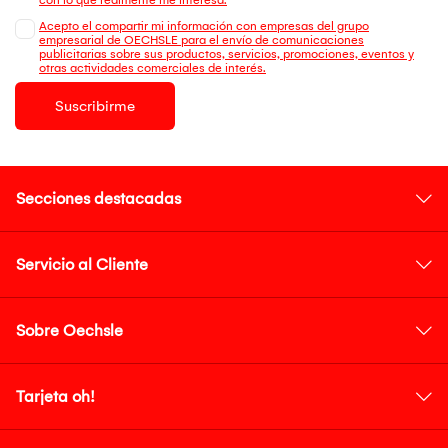
Acepto el compartir mi información con empresas del grupo
empresarial de OECHSLE para el envío de comunicaciones
publicitarias sobre sus productos, servicios, promociones, eventos y
otras actividades comerciales de interés.
Suscribirme
Secciones destacadas
Servicio al Cliente
Sobre Oechsle
Tarjeta oh!