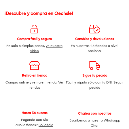
¡Descubre y compra en Oechsle!
Compra fácil y seguro
Cambios y devoluciones
En solo 6 simples pasos,
ve nuestro
En nuestras 26 tiendas a nivel
video
nacional
Retiro en tienda
Sigue tu pedido
Compra online y retira en tienda.
Ver
Fácil y rápido sólo con tu DNI.
Seguir
tiendas
pedido
Hasta 36 cuotas
Chatea con nosotros
Pagando con Sip
Escríbenos a nuestro
Whatsapp
¿No la tienes?
Solicítala
Chat