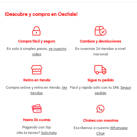
¡Descubre y compra en Oechsle!
Compra fácil y seguro
Cambios y devoluciones
En solo 6 simples pasos,
ve nuestro
En nuestras 26 tiendas a nivel
video
nacional
Retiro en tienda
Sigue tu pedido
Compra online y retira en tienda.
Ver
Fácil y rápido sólo con tu DNI.
Seguir
tiendas
pedido
Hasta 36 cuotas
Chatea con nosotros
Pagando con Sip
Escríbenos a nuestro
Whatsapp
¿No la tienes?
Solicítala
Chat