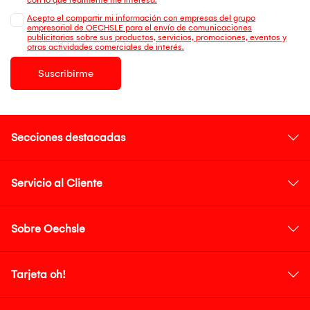
Acepto el compartir mi información con empresas del grupo
empresarial de OECHSLE para el envío de comunicaciones
publicitarias sobre sus productos, servicios, promociones, eventos y
otras actividades comerciales de interés.
Suscribirme
Secciones destacadas
Servicio al Cliente
Sobre Oechsle
Tarjeta oh!