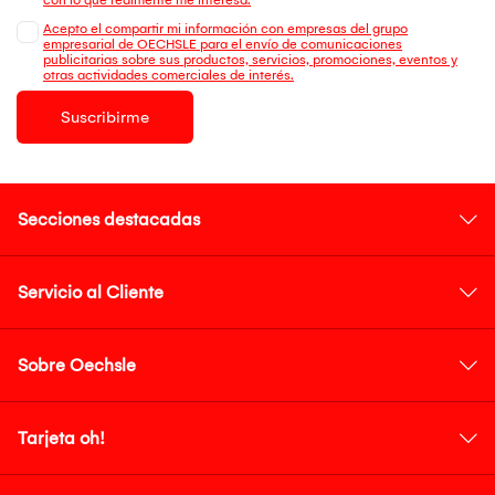
Acepto el compartir mi información con empresas del grupo
empresarial de OECHSLE para el envío de comunicaciones
publicitarias sobre sus productos, servicios, promociones, eventos y
otras actividades comerciales de interés.
Suscribirme
Secciones destacadas
Servicio al Cliente
Sobre Oechsle
Tarjeta oh!