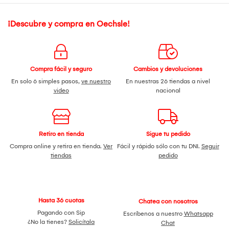
¡Descubre y compra en Oechsle!
Compra fácil y seguro
Cambios y devoluciones
En solo 6 simples pasos,
ve nuestro
En nuestras 26 tiendas a nivel
video
nacional
Retiro en tienda
Sigue tu pedido
Compra online y retira en tienda.
Ver
Fácil y rápido sólo con tu DNI.
Seguir
tiendas
pedido
Hasta 36 cuotas
Chatea con nosotros
Pagando con Sip
Escríbenos a nuestro
Whatsapp
¿No la tienes?
Solicítala
Chat