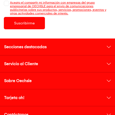
Acepto el compartir mi información con empresas del grupo
empresarial de OECHSLE para el envío de comunicaciones
publicitarias sobre sus productos, servicios, promociones, eventos y
otras actividades comerciales de interés.
Suscribirme
Secciones destacadas
Servicio al Cliente
Sobre Oechsle
Tarjeta oh!
Contáctanos