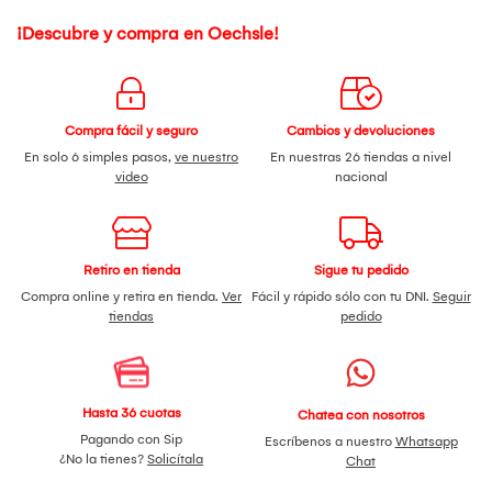
¡Descubre y compra en Oechsle!
Compra fácil y seguro
Cambios y devoluciones
En solo 6 simples pasos,
ve nuestro
En nuestras 26 tiendas a nivel
video
nacional
Retiro en tienda
Sigue tu pedido
Compra online y retira en tienda.
Ver
Fácil y rápido sólo con tu DNI.
Seguir
tiendas
pedido
Hasta 36 cuotas
Chatea con nosotros
Pagando con Sip
Escríbenos a nuestro
Whatsapp
¿No la tienes?
Solicítala
Chat