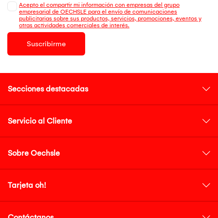
Acepto el compartir mi información con empresas del grupo
empresarial de OECHSLE para el envío de comunicaciones
publicitarias sobre sus productos, servicios, promociones, eventos y
otras actividades comerciales de interés.
Suscribirme
Secciones destacadas
Servicio al Cliente
Sobre Oechsle
Tarjeta oh!
Contáctanos