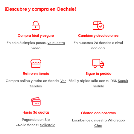
¡Descubre y compra en Oechsle!
Compra fácil y seguro
Cambios y devoluciones
En solo 6 simples pasos,
ve nuestro
En nuestras 26 tiendas a nivel
video
nacional
Retiro en tienda
Sigue tu pedido
Compra online y retira en tienda.
Ver
Fácil y rápido sólo con tu DNI.
Seguir
tiendas
pedido
Hasta 36 cuotas
Chatea con nosotros
Pagando con Sip
Escríbenos a nuestro
Whatsapp
¿No la tienes?
Solicítala
Chat