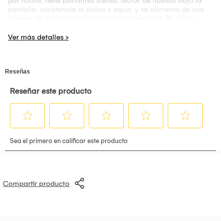
por rostro, tiene parlantes stereo, lector de huellas bajo la
pantalla, resistencia al polvo y agua, y se alimenta de una
batería de 7100 mAh . Ficha técnica Pantalla 6.71', 1256 x
2808 pixels Procesador Snapdragon 8 Elite Gen 5 4.6GHz
Memoria RAM 12GB Almacenamiento 512GB Expansión sin
microSD Cámara Triple, 50MP+50MP +200MP Batería 7100
mAh OS Android 16 Perfil 8.3 mm Peso 219 g
Compartir producto