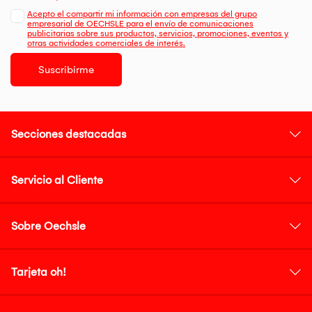
Acepto el compartir mi información con empresas del grupo
empresarial de OECHSLE para el envío de comunicaciones
publicitarias sobre sus productos, servicios, promociones, eventos y
otras actividades comerciales de interés.
Suscribirme
Secciones destacadas
Servicio al Cliente
Sobre Oechsle
Tarjeta oh!