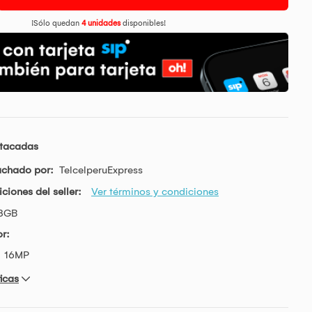
¡Sólo quedan
4 unidades
disponibles!
stacadas
achado por:
TelcelperuExpress
ciones del seller:
Ver términos y condiciones
8GB
r:
16MP
icas