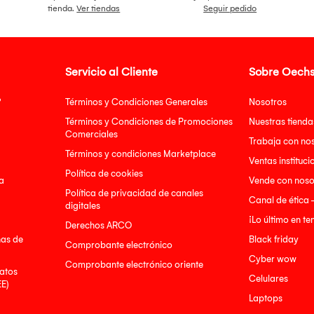
tienda.
Ver tiendas
Seguir pedido
Servicio al Cliente
Sobre Oechs
?
Términos y Condiciones Generales
Nosotros
Términos y Condiciones de Promociones
Nuestras tienda
Comerciales
Trabaja con no
Términos y condiciones Marketplace
Ventas instituci
Política de cookies
a
Vende con noso
Política de privacidad de canales
Canal de ética 
digitales
¡Lo último en t
Derechos ARCO
nas de
Black friday
Comprobante electrónico
Cyber wow
Comprobante electrónico oriente
atos
Celulares
EE)
Laptops