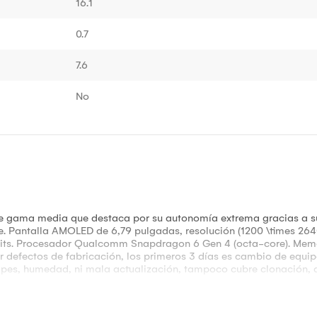
16.1
0.7
7.6
No
de gama media que destaca por su autonomía extrema gracias a 
te. Pantalla AMOLED de 6,79 pulgadas, resolución (1200 \times 2640
nits. Procesador Qualcomm Snapdragon 6 Gen 4 (octa-core). Memor
r defectos de fabricación, los primeros 3 días es cambio de equip
olpes, humedad, ni mala actualización, tampoco cubre clonación, 