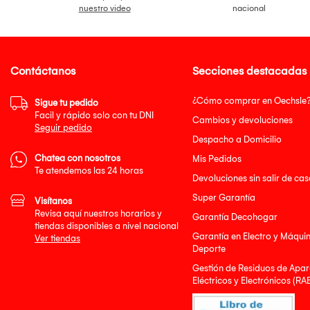
nuestro video
nacional
Contáctanos
Secciones destacadas
¿Cómo comprar en Oechsle
Sigue tu pedido
Facil y rápido solo con tu DNI
Cambios y devoluciones
Seguir pedido
Despacho a Domicilio
Chatea con nosotros
Mis Pedidos
Te atendemos las 24 horas
Devoluciones sin salir de cas
Super Garantía
Visítanos
Revisa aquí nuestros horarios y
Garantía Decohogar
tiendas disponibles a nivel nacional
Garantía en Electro y Máqui
Ver tiendas
Deporte
Gestión de Residuos de Apar
Eléctricos y Electrónicos (RA