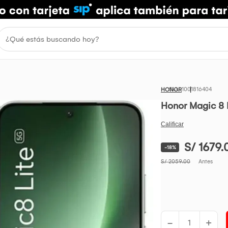
1001816404
HONOR
Honor Magic 8 
S/ 1679.
-18%
S/ 2059.00
Antes
-
+