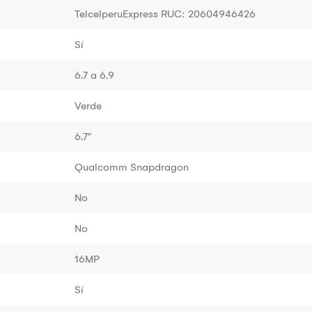
TelcelperuExpress RUC: 20604946426
Sí
6.7 a 6.9
Verde
6.7"
Qualcomm Snapdragon
No
No
16MP
Sí