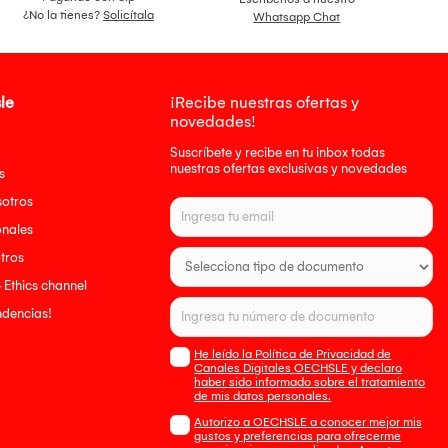
¿No la tienes?
Solicítala
Whatsapp Chat
le
¡Recibe nuestras ofertas y
novedades!
Suscríbete y recibe en tu inbox todas
nuestras ofertas exclusivas y novedades
s
sotros
onales
tros
- Ethics channel
endencias!
He leído la Política de Privacidad de
Canales Digitales OECHSLE y declaro
haber sido informado sobre el tratamiento
de mis datos personales.
Autorizo a OECHSLE a conocer mejor mis
gustos y preferencias para ofrecerme