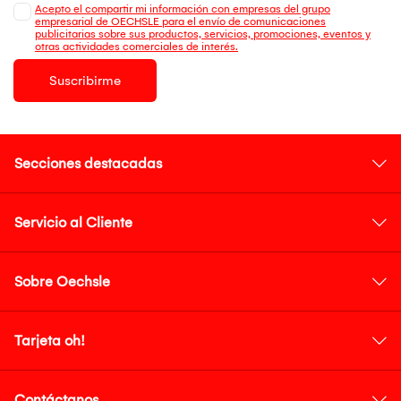
Acepto el compartir mi información con empresas del grupo
empresarial de OECHSLE para el envío de comunicaciones
publicitarias sobre sus productos, servicios, promociones, eventos y
otras actividades comerciales de interés.
Suscribirme
Secciones destacadas
Servicio al Cliente
Sobre Oechsle
Tarjeta oh!
Contáctanos