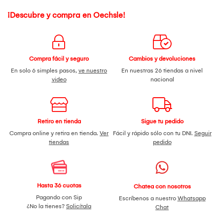
¡Descubre y compra en Oechsle!
Compra fácil y seguro
Cambios y devoluciones
En solo 6 simples pasos,
ve nuestro
En nuestras 26 tiendas a nivel
video
nacional
Retiro en tienda
Sigue tu pedido
Compra online y retira en tienda.
Ver
Fácil y rápido sólo con tu DNI.
Seguir
tiendas
pedido
Hasta 36 cuotas
Chatea con nosotros
Pagando con Sip
Escríbenos a nuestro
Whatsapp
¿No la tienes?
Solicítala
Chat