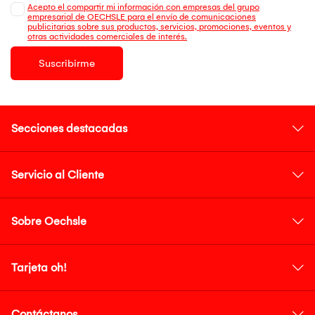
Acepto el compartir mi información con empresas del grupo
empresarial de OECHSLE para el envío de comunicaciones
publicitarias sobre sus productos, servicios, promociones, eventos y
otras actividades comerciales de interés.
Suscribirme
Secciones destacadas
Servicio al Cliente
Sobre Oechsle
Tarjeta oh!
Contáctanos