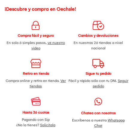
¡Descubre y compra en Oechsle!
Compra fácil y seguro
Cambios y devoluciones
En solo 6 simples pasos,
ve nuestro
En nuestras 26 tiendas a nivel
video
nacional
Retiro en tienda
Sigue tu pedido
Compra online y retira en tienda.
Ver
Fácil y rápido sólo con tu DNI.
Seguir
tiendas
pedido
Hasta 36 cuotas
Chatea con nosotros
Pagando con Sip
Escríbenos a nuestro
Whatsapp
¿No la tienes?
Solicítala
Chat