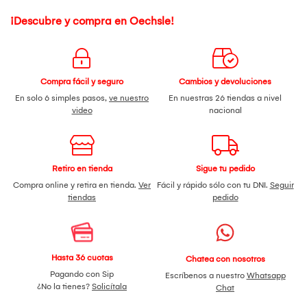
¡Descubre y compra en Oechsle!
Compra fácil y seguro
Cambios y devoluciones
En solo 6 simples pasos,
ve nuestro
En nuestras 26 tiendas a nivel
video
nacional
Retiro en tienda
Sigue tu pedido
Compra online y retira en tienda.
Ver
Fácil y rápido sólo con tu DNI.
Seguir
tiendas
pedido
Hasta 36 cuotas
Chatea con nosotros
Pagando con Sip
Escríbenos a nuestro
Whatsapp
¿No la tienes?
Solicítala
Chat