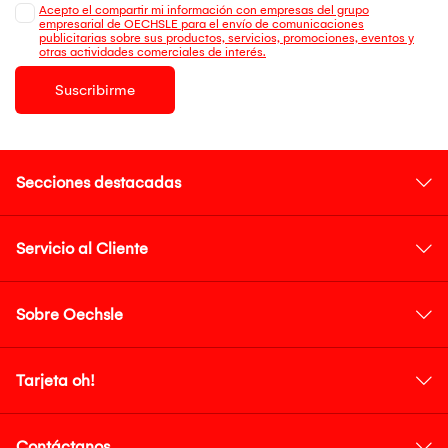
Acepto el compartir mi información con empresas del grupo
empresarial de OECHSLE para el envío de comunicaciones
publicitarias sobre sus productos, servicios, promociones, eventos y
otras actividades comerciales de interés.
Suscribirme
Secciones destacadas
Servicio al Cliente
Sobre Oechsle
Tarjeta oh!
Contáctanos