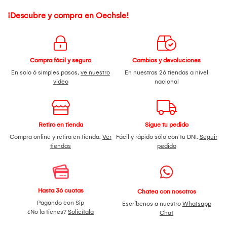
¡Descubre y compra en Oechsle!
Compra fácil y seguro
Cambios y devoluciones
En solo 6 simples pasos,
ve nuestro
En nuestras 26 tiendas a nivel
video
nacional
Retiro en tienda
Sigue tu pedido
Compra online y retira en tienda.
Ver
Fácil y rápido sólo con tu DNI.
Seguir
tiendas
pedido
Hasta 36 cuotas
Chatea con nosotros
Pagando con Sip
Escríbenos a nuestro
Whatsapp
¿No la tienes?
Solicítala
Chat