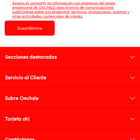
Acepto el compartir mi información con empresas del grupo
empresarial de OECHSLE para el envío de comunicaciones
publicitarias sobre sus productos, servicios, promociones, eventos y
otras actividades comerciales de interés.
Suscribirme
Secciones destacadas
Servicio al Cliente
Sobre Oechsle
Tarjeta oh!
Contáctanos