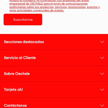
Acepto el compartir mi información con empresas del grupo
empresarial de OECHSLE para el envío de comunicaciones
publicitarias sobre sus productos, servicios, promociones, eventos y
otras actividades comerciales de interés.
Suscribirme
Secciones destacadas
Servicio al Cliente
Sobre Oechsle
Tarjeta oh!
Contáctanos