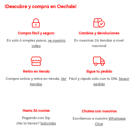
rápidos y precisos. En resumen, el GVM TTL Li-Ion Camera
Flash Speedlite es una opción robusta y confiable para
¡Descubre y compra en Oechsle!
cualquier fotógrafo que busque mejorar su equipo de
iluminación y llevar su creatividad al siguiente nivel.
Compra fácil y seguro
Cambios y devoluciones
En solo 6 simples pasos,
ve nuestro
En nuestras 26 tiendas a nivel
video
nacional
Retiro en tienda
Sigue tu pedido
Compra online y retira en tienda.
Ver
Fácil y rápido sólo con tu DNI.
Seguir
tiendas
pedido
Hasta 36 cuotas
Chatea con nosotros
Pagando con Sip
Escríbenos a nuestro
Whatsapp
¿No la tienes?
Solicítala
Chat