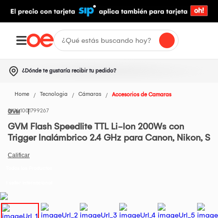
¿Dónde te gustaría recibir tu pedido?
Home
Tecnologia
Cámaras
Accesorios de Camaras
1001799267
GVM
GVM Flash Speedlite TTL Li-Ion 200Ws con
Trigger Inalámbrico 2.4 GHz para Canon, Nikon, S
Todos los Productos
t seller internacional