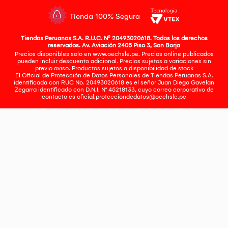
Tienda 100% Segura
Tiendas Peruanas S.A. R.U.C. Nº 20493020618. Todos los derechos
reservados. Av. Aviación 2405 Piso 3, San Borja
Precios disponibles solo en www.oechsle.pe. Precios online publicados
pueden incluir descuento adicional. Precios sujetos a variaciones sin
previo aviso. Productos sujetos a disponibilidad de stock
El Oficial de Protección de Datos Personales de Tiendas Peruanas S.A.
identificada con RUC No. 20493020618 es el señor Juan Diego Gavelan
Zegarra identificado con D.N.I. N° 45218133, cuyo correo corporativo de
contacto es
oficial.protecciondedatos@oechsle.pe