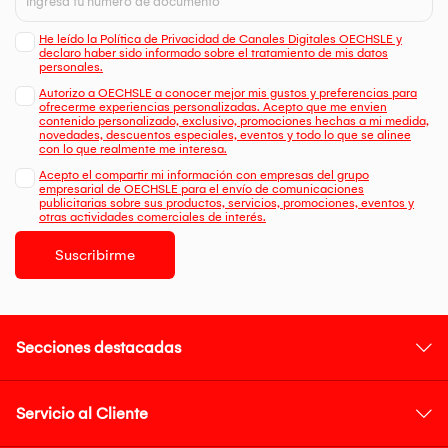
He leído la Política de Privacidad de Canales Digitales OECHSLE y
declaro haber sido informado sobre el tratamiento de mis datos
personales.
Autorizo a OECHSLE a conocer mejor mis gustos y preferencias para
ofrecerme experiencias personalizadas. Acepto que me envien
contenido personalizado, exclusivo, promociones hechas a mi medida,
novedades, descuentos especiales, eventos y todo lo que se alinee
con lo que realmente me interesa.
Acepto el compartir mi información con empresas del grupo
empresarial de OECHSLE para el envío de comunicaciones
publicitarias sobre sus productos, servicios, promociones, eventos y
otras actividades comerciales de interés.
Suscribirme
Secciones destacadas
Servicio al Cliente