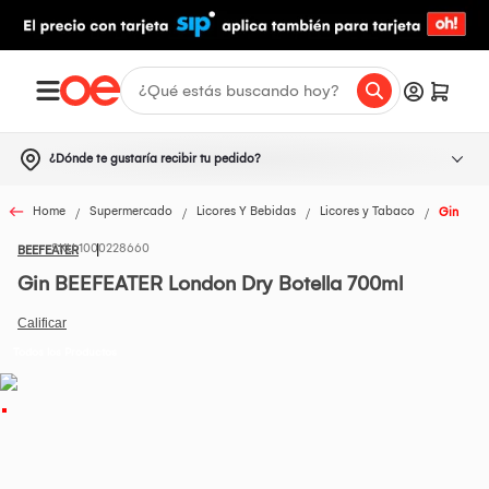
¿Dónde te gustaría recibir tu pedido?
Home
Supermercado
Licores Y Bebidas
Licores y Tabaco
Gin
1000228660
BEEFEATER
Gin BEEFEATER London Dry Botella 700ml
Todos los Productos