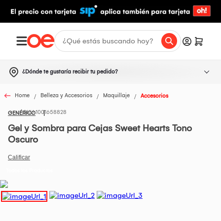
¿Dónde te gustaría recibir tu pedido?
Home
Belleza y Accesorios
Maquillaje
Accesorios
1001658828
GENÉRICO
Gel y Sombra para Cejas Sweet Hearts Tono
Oscuro
Todos los Productos