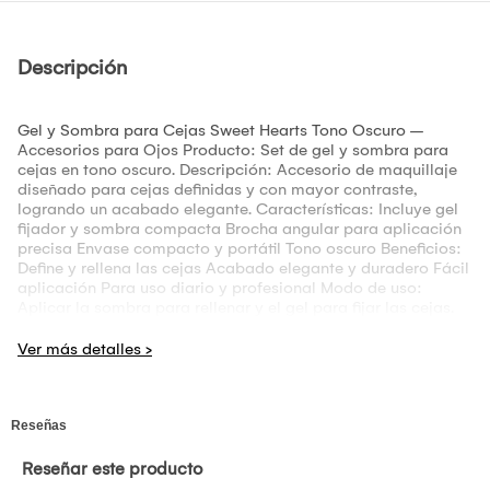
Descripción
Gel y Sombra para Cejas Sweet Hearts Tono Oscuro –
Accesorios para Ojos Producto: Set de gel y sombra para
cejas en tono oscuro. Descripción: Accesorio de maquillaje
diseñado para cejas definidas y con mayor contraste,
logrando un acabado elegante. Características: Incluye gel
fijador y sombra compacta Brocha angular para aplicación
precisa Envase compacto y portátil Tono oscuro Beneficios:
Define y rellena las cejas Acabado elegante y duradero Fácil
aplicación Para uso diario y profesional Modo de uso:
Aplicar la sombra para rellenar y el gel para fijar las cejas.
Medidas aproximadas: Compacto: 6 cm x 6 cm Gel: 10 ml
Peso total: 80 g