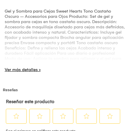
Gel y Sombra para Cejas Sweet Hearts Tono Castaño
Oscuro – Accesorios para Ojos Producto: Set de gel y
sombra para cejas en tono castaño oscuro. Descripción:
Accesorio de maquillaje diseñado para cejas más definidas,
con acabado intenso y natural. Características: Incluye gel
fijador y sombra compacta Brocha angular para aplicación
precisa Envase compacto y portátil Tono castaño oscuro
Beneficios: Define y rellena las cejas Acabado intenso y
duradero Fácil aplicación Para uso diario o profesional
Modo de uso: Aplicar la sombra para rellenar y el gel para
fijar las cejas. Medidas aproximadas: Compacto: 6 cm x 6
cm Gel: 10 ml Peso total: 80 g