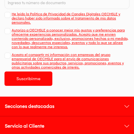
He leído la Política de Privacidad de Canales Digitales OECHSLE y
declaro haber sido informado sobre el tratamiento de mis datos
personales.
Autorizo a OECHSLE a conocer mejor mis gustos y preferencias para
ofrecerme experiencias personalizadas. Acepto que me envien
contenido personalizado, exclusivo, promociones hechas a mi medida,
novedades, descuentos especiales, eventos y todo lo que se alinee
con lo que realmente me interesa.
Acepto el compartir mi información con empresas del grupo
empresarial de OECHSLE para el envío de comunicaciones
publicitarias sobre sus productos, servicios, promociones, eventos y
otras actividades comerciales de interés.
Suscribirme
Secciones destacadas
Servicio al Cliente