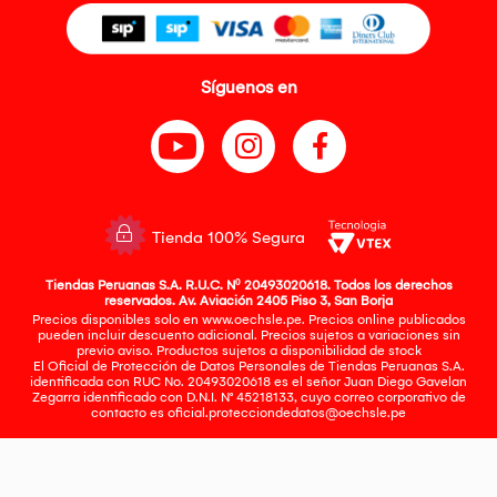
Síguenos en
Tienda 100% Segura
Tiendas Peruanas S.A. R.U.C. Nº 20493020618. Todos los derechos
reservados. Av. Aviación 2405 Piso 3, San Borja
Precios disponibles solo en www.oechsle.pe. Precios online publicados
pueden incluir descuento adicional. Precios sujetos a variaciones sin
previo aviso. Productos sujetos a disponibilidad de stock
El Oficial de Protección de Datos Personales de Tiendas Peruanas S.A.
identificada con RUC No. 20493020618 es el señor Juan Diego Gavelan
Zegarra identificado con D.N.I. N° 45218133, cuyo correo corporativo de
contacto es
oficial.protecciondedatos@oechsle.pe