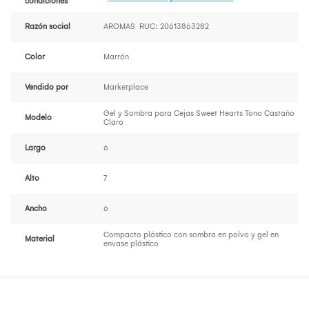
condiciones
Razón social
AROMAS RUC: 20613863282
Color
Marrón
Vendido por
Marketplace
Gel y Sombra para Cejas Sweet Hearts Tono Castaño
Modelo
Claro
Largo
6
Alto
7
Ancho
6
Compacto plástico con sombra en polvo y gel en
Material
envase plástico