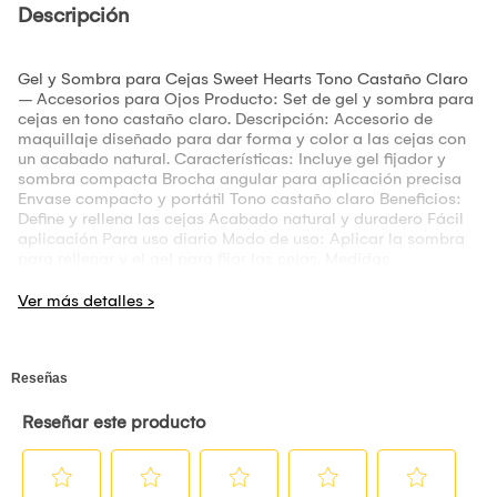
Descripción
Gel y Sombra para Cejas Sweet Hearts Tono Castaño Claro
– Accesorios para Ojos Producto: Set de gel y sombra para
cejas en tono castaño claro. Descripción: Accesorio de
maquillaje diseñado para dar forma y color a las cejas con
un acabado natural. Características: Incluye gel fijador y
sombra compacta Brocha angular para aplicación precisa
Envase compacto y portátil Tono castaño claro Beneficios:
Define y rellena las cejas Acabado natural y duradero Fácil
aplicación Para uso diario Modo de uso: Aplicar la sombra
para rellenar y el gel para fijar las cejas. Medidas
aproximadas: Compacto: 6 cm x 6 cm Gel: 10 ml Peso total:
80 g