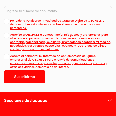
He leído la Política de Privacidad de Canales Digitales OECHSLE y
declaro haber sido informado sobre el tratamiento de mis datos
personales.
Autorizo a OECHSLE a conocer mejor mis gustos y preferencias para
ofrecerme experiencias personalizadas. Acepto que me envien
contenido personalizado, exclusivo, promociones hechas a mi medida,
novedades, descuentos especiales, eventos y todo lo que se alinee
con lo que realmente me interesa.
Acepto el compartir mi información con empresas del grupo
empresarial de OECHSLE para el envío de comunicaciones
publicitarias sobre sus productos, servicios, promociones, eventos y
otras actividades comerciales de interés.
Suscribirme
Secciones destacadas