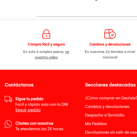
Compra fácil y seguro
Cambios y devoluciones
En solo 6 simples pasos,
ve
En nuestras 26 tiendas a nivel
nuestro video
nacional
Contáctanos
Secciones destacadas
¿Cómo comprar en Oechsle
Sigue tu pedido
Facil y rápido solo con tu DNI
Cambios y devoluciones
Seguir pedido
Despacho a Domicilio
Chatea con nosotros
Mis Pedidos
Te atendemos las 24 horas
Devoluciones sin salir de cas