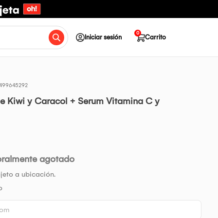
0
Iniciar sesión
Carrito
499645292
de Kiwi y Caracol + Serum Vitamina C y
oralmente agotado
jeto a ubicación.
o