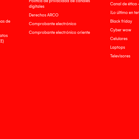
Política de privacidad de canales
Canal de ética 
digitales
¡Lo último en t
Derechos ARCO
nas de
Black friday
Comprobante electrónico
Cyber wow
Comprobante electrónico oriente
atos
Celulares
EE)
Laptops
Televisores