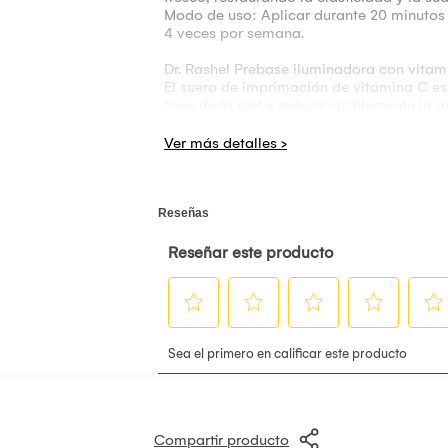
Modo de uso: Aplicar durante 20 minutos 
4 veces por semana.
Dr. Rashel Prebase iluminadora con vita
El suero de imprimación de vitamina C est
tono de la piel y reducir visiblemente la
líneas y arrugas. Utilízalo como prebase hi
Característica: Anti hinchazón. Círculos o
Modo de Uso: Aplicar unas gotas de la go
antes de aplicar el maquillaje/base. Se 
localizado para áreas muy texturizadas de
Compartir producto