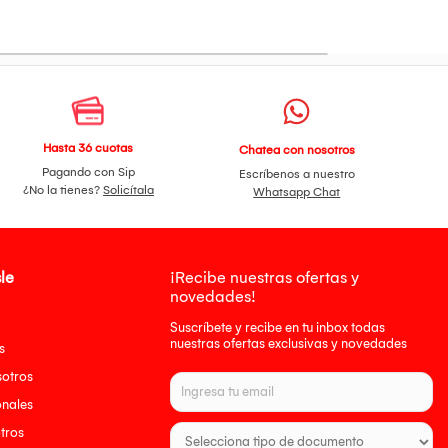
Hasta 36 cuotas
Chatea con nosotros
Pagando con Sip
Escríbenos a nuestro
¿No la tienes?
Solicítala
Whatsapp Chat
le
¡Recibe nuestras ofertas y
novedades!
Suscríbete y recibe en tu inbox todas
nuestras ofertas exclusivas y novedades
s
sotros
onales
tros