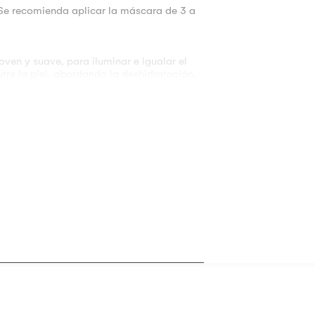
 Se recomienda aplicar la máscara de 3 a
ven y suave, para iluminar e igualar el
utre la piel, abordando la deshidratación,
quillaje, le da un brillo brillante.
larador. Manchas oscuras. Arrugas.
omo último paso del cuidado de la piel
r en capas como un tratamiento
suave.