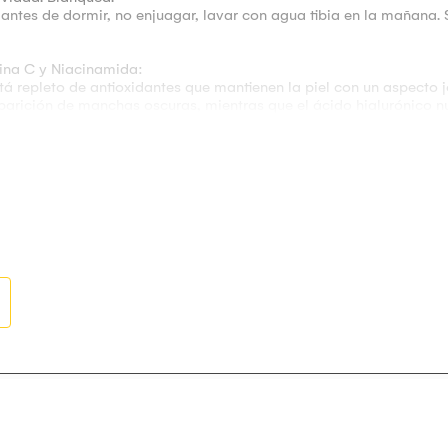
antes de dormir, no enjuagar, lavar con agua tibia en la mañana.
mina C y Niacinamida:
á repleto de antioxidantes que mantienen la piel con un aspecto jo
 aparición de manchas oscuras, mientras que el ácido hialurónico n
dratante antes del maquillaje. Hidrata la piel, la prepara para el ma
scuros. Antiarrugas. Antienvejecimiento. Reafirmante. Nutritivo. Ac
ta original en las yemas de los dedos y masajear hacia afuera, c
puede usar como una imprimación eficaz, también se puede aplica
 la piel. Esto dejará tu piel con una piel iluminada, difuminada y 