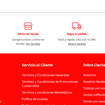
Retiro en tienda
Sigue tu pedido
Compra online y retira en
Fácil y rápido sólo con tu DNI.
tienda.
Ver tiendas
Seguir pedido
Servicio al Cliente
Sobre Oechs
?
Términos y Condiciones Generales
Nosotros
Términos y Condiciones de Promociones
Nuestras tienda
Comerciales
Trabaja con no
Términos y condiciones Marketplace
Ventas instituci
Política de cookies
a
Vende con noso