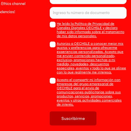
- Ethics channel
endencias!
He leído la Política de Privacidad de
Canales Digitales OECHSLE y declaro
haber sido informado sobre el tratamiento
de mis datos personales.
Autorizo a OECHSLE a conocer mejor mis
gustos y preferencias para ofrecerme
experiencias personalizadas. Acepto que
me envien contenido personalizado,
exclusivo, promociones hechas a mi
medida, novedades, descuentos
especiales, eventos y todo lo que se alinee
con lo que realmente me interesa.
Acepto el compartir mi información con
empresas del grupo empresarial de
OECHSLE para el envío de
comunicaciones publicitarias sobre sus
productos, servicios, promociones,
eventos y otras actividades comerciales
de interés.
Suscribirme