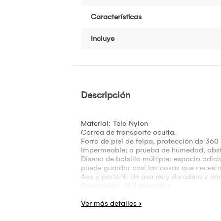
Características
Incluye
Descripción
Material: Tela Nylon
Correa de transporte oculta.
Forro de piel de felpa, protección de 360 
Impermeable; a prueba de humedad, obstr
Diseño de bolsillo múltiple: espacio adic
puede guardar casi las cosas que necesita
Asa y portátil: Un asa muy duradera y c
Capacidad: 13.3 pulgadas
Medida: 36 x 25 x 2.5 cm