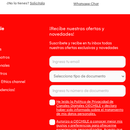
¿No la tienes?
Solicítala
Whatsapp Chat
le
¡Recibe nuestras ofertas y
novedades!
Suscríbete y recibe en tu inbox todas
nuestras ofertas exclusivas y novedades
s
sotros
onales
tros
- Ethics channel
endencias!
He leído la Política de Privacidad de
Canales Digitales OECHSLE y declaro
haber sido informado sobre el tratamiento
de mis datos personales.
Autorizo a OECHSLE a conocer mejor mis
gustos y preferencias para ofrecerme
experiencias personalizadas. Acepto que