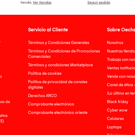
tienda.
Ver tiendas
Seguir pedido
Servicio al Cliente
Sobre Oechs
?
Términos y Condiciones Generales
Nosotros
Términos y Condiciones de Promociones
Nuestras tienda
Comerciales
Trabaja con no
Términos y condiciones Marketplace
Ventas instituci
Política de cookies
a
Vende con noso
Política de privacidad de canales
Canal de ética 
digitales
¡Lo último en t
Derechos ARCO
nas de
Black friday
Comprobante electrónico
Cyber wow
Comprobante electrónico oriente
atos
Celulares
EE)
Laptops