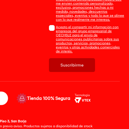
me envien contenido personalizado,
exclusivo, promociones hechas a mi
medida, novedades, descuentos
especiales, eventos y todo lo que se alinee
con lo que realmente me interesa.
Acepto el compartir mi información con
empresas del grupo empresarial de
OECHSLE para el envío de
comunicaciones publicitarias sobre sus
productos, servicios, promociones,
eventos y otras actividades comerciales
de interés.
Suscribirme
Tienda 100% Segura
Piso 3, San Borja
 previo aviso. Productos sujetos a disponibilidad de stock