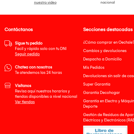
nuestro video
nacional
Contáctanos
Secciones destacadas
¿Cómo comprar en Oechsle
Sigue tu pedido
Facil y rápido solo con tu DNI
Cambios y devoluciones
Seguir pedido
Despacho a Domicilio
Chatea con nosotros
Mis Pedidos
Te atendemos las 24 horas
Devoluciones sin salir de cas
Super Garantía
Visítanos
Revisa aquí nuestros horarios y
Garantía Decohogar
tiendas disponibles a nivel nacional
Garantía en Electro y Máqui
Ver tiendas
Deporte
Gestión de Residuos de Apar
Eléctricos y Electrónicos (RA