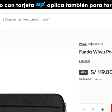
1001266390
WIWU
Funda Wiwu Poc
S/ 119.0
-29%
S/ 169.00
Antes
-
+