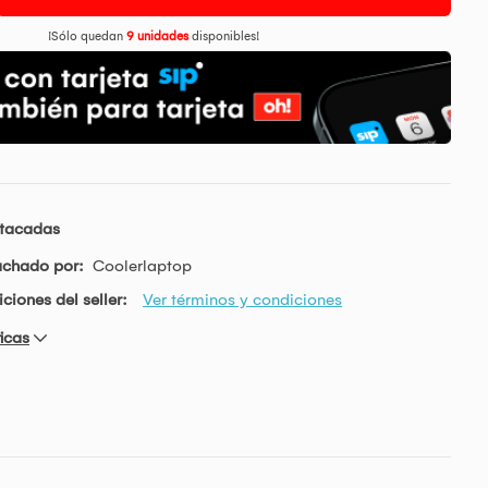
¡Sólo quedan
9 unidades
disponibles!
stacadas
achado por:
Coolerlaptop
ciones del seller:
Ver términos y condiciones
icas