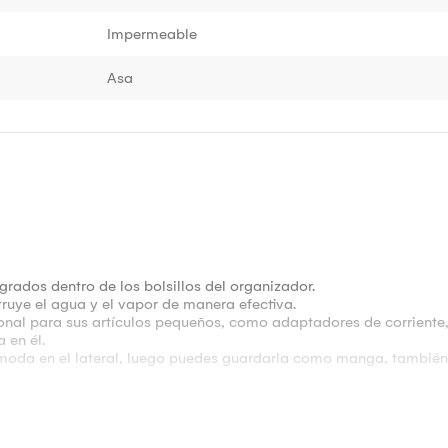
Impermeable
Asa
grados dentro de los bolsillos del organizador.
uye el agua y el vapor de manera efectiva.
ional para sus artículos pequeños, como adaptadores de corriente,
 en él.
ómoda en el lateral, luego puedes guardarla como manga, también