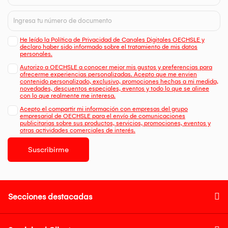
He leído la Política de Privacidad de Canales Digitales OECHSLE y
declaro haber sido informado sobre el tratamiento de mis datos
personales.
Autorizo a OECHSLE a conocer mejor mis gustos y preferencias para
ofrecerme experiencias personalizadas. Acepto que me envien
contenido personalizado, exclusivo, promociones hechas a mi medida,
novedades, descuentos especiales, eventos y todo lo que se alinee
con lo que realmente me interesa.
Acepto el compartir mi información con empresas del grupo
empresarial de OECHSLE para el envío de comunicaciones
publicitarias sobre sus productos, servicios, promociones, eventos y
otras actividades comerciales de interés.
Suscribirme
Secciones destacadas