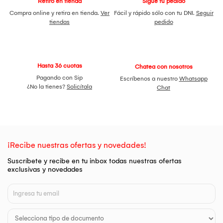
Retiro en tienda
Sigue tu pedido
Compra online y retira en tienda.
Ver
Fácil y rápido sólo con tu DNI.
Seguir
tiendas
pedido
Hasta 36 cuotas
Chatea con nosotros
Pagando con Sip
Escríbenos a nuestro
Whatsapp
¿No la tienes?
Solicítala
Chat
¡Recibe nuestras ofertas y novedades!
Suscríbete y recibe en tu inbox todas nuestras ofertas
exclusivas y novedades