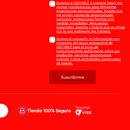
Autorizo a OECHSLE a conocer mejor mis
gustos y preferencias para ofrecerme
experiencias personalizadas. Acepto que
me envien contenido personalizado,
exclusivo, promociones hechas a mi
medida, novedades, descuentos
especiales, eventos y todo lo que se alinee
con lo que realmente me interesa.
Acepto el compartir mi información con
empresas del grupo empresarial de
OECHSLE para el envío de
comunicaciones publicitarias sobre sus
productos, servicios, promociones,
eventos y otras actividades comerciales
de interés.
Suscribirme
Tienda 100% Segura