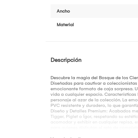
Ancho
Material
Descripción
Descubre la magia del Bosque de los Cie
Diseñadas para cautivar a coleccionistas y
emocionante formato de caja sorpresa. U
vida a cualquier espacio. Característica
personaje al azar de la colección. La emoc
PVC resistente y duradero, lo que garantiz
Diseño y Detalles Premium: Acabados meti
Tigger, Piglet o Ígor, respetando su esté
acomodar y exhibir en cualquier repisa, es
para quienes disfrutan el reto de complet
un toque divertido, cálido y nostálgico a t