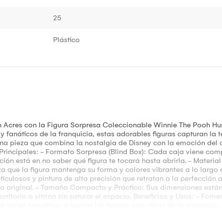
25
Plástico
n Acres con la Figura Sorpresa Coleccionable Winnie The Pooh Hu
 fanáticos de la franquicia, estas adorables figuras capturan la t
na pieza que combina la nostalgia de Disney con la emoción del 
s Principales: - Formato Sorpresa (Blind Box): Cada caja viene co
ión está en no saber qué figura te tocará hasta abrirla. - Materia
a que la figura mantenga su forma y colores vibrantes a lo largo de
culosos y pintura de alta precisión que retratan a la perfección
tica original. - Tamaño Compacto y Práctico: Sus dimensiones est
critorio o vitrina sin saturar el espacio. Beneficios y Usos: - Fom
ar series temáticas o buscar las figuras más raras de la colecció
u zona de trabajo, habitación infantil o estudio profesional. - El r