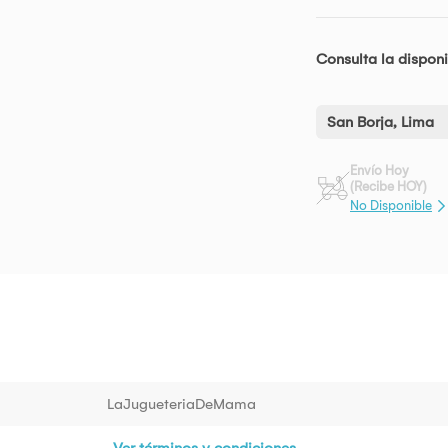
Consulta la disponi
San Borja, Lima
Envío Hoy
(Recibe HOY)
No Disponible
LaJugueteriaDeMama
Ver términos y condiciones