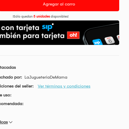
Agregar al carro
¡Sólo quedan
5 unidades
disponibles!
stacadas
achado por:
LaJugueteriaDeMama
ciones del seller:
Ver términos y condiciones
e uso:
ecomendada:
icas