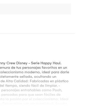
nny Crew Disney - Serie Happy Haul.
ernura de tus personajes favoritos en un
coleccionismo moderno, ideal para darle
mpletamente sellada, ocultando un
l de Alta Calidad: Fabricadas en plástico
l tiempo, siendo fácil de limpiar. -
 a personajes entrañables como Pooh,
án pensadas para que sean fáciles de
enta la pasión por el coleccionismo: Ideal
n. - Decoración con personalidad: Aporta
egalo perfecto: Es una opción original y