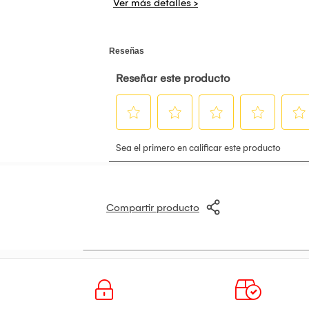
emocionante para sorprender en cumpleaño
Unboxing: El proceso de abrir la caja sor
qué amigo del Bosque de los Cien Acres t
sorpresa al carrito ahora y lleva la magia
Compartir producto