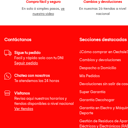
Compra fácil y seguro
Cambios y devoluciones
En solo 6 simples pasos,
ve
En nuestras 26 tiendas a nivel
nuestro video
nacional
Contáctanos
Secciones destacadas
¿Cómo comprar en Oechsle
Sigue tu pedido
Facil y rápido solo con tu DNI
Cambios y devoluciones
Seguir pedido
Despacho a Domicilio
Chatea con nosotros
Mis Pedidos
Te atendemos las 24 horas
Devoluciones sin salir de cas
Super Garantía
Visítanos
Revisa aquí nuestros horarios y
Garantía Decohogar
tiendas disponibles a nivel nacional
Garantía en Electro y Máqui
Ver tiendas
Deporte
Gestión de Residuos de Apar
Eléctricos y Electrónicos (RA