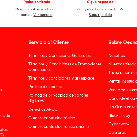
Retiro en tienda
Sigue tu pedido
Compra online y retira en
Fácil y rápido sólo con tu DNI.
tienda.
Ver tiendas
Seguir pedido
Servicio al Cliente
Sobre Oechs
?
Términos y Condiciones Generales
Nosotros
Términos y Condiciones de Promociones
Nuestras tienda
Comerciales
Trabaja con no
Términos y condiciones Marketplace
Ventas instituci
Política de cookies
a
Vende con noso
Política de privacidad de canales
Canal de ética 
digitales
¡Lo último en t
Derechos ARCO
nas de
Black friday
Comprobante electrónico
Cyber wow
Comprobante electrónico oriente
atos
Celulares
EE)