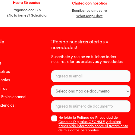
Hasta 36 cuotas
Chatea con nosotros
Pagando con Sip
Escríbenos a nuestro
¿No la tienes?
Solicítala
Whatsapp Chat
le
¡Recibe nuestras ofertas y
novedades!
Suscríbete y recibe en tu inbox todas
nuestras ofertas exclusivas y novedades
s
sotros
onales
tros
- Ethics channel
endencias!
He leído la Política de Privacidad de
Canales Digitales OECHSLE y declaro
haber sido informado sobre el tratamiento
de mis datos personales.