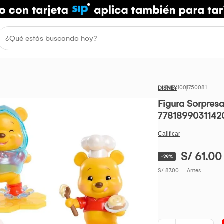
1001750081
DISNEY
Figura Sorpres
7781899031142
S/ 61.00
-29%
S/ 87.00
Antes