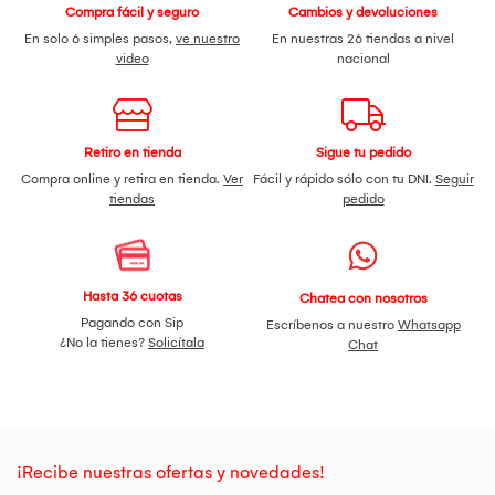
Compra fácil y seguro
Cambios y devoluciones
En solo 6 simples pasos,
ve nuestro
En nuestras 26 tiendas a nivel
video
nacional
Retiro en tienda
Sigue tu pedido
Compra online y retira en tienda.
Ver
Fácil y rápido sólo con tu DNI.
Seguir
tiendas
pedido
Hasta 36 cuotas
Chatea con nosotros
Pagando con Sip
Escríbenos a nuestro
Whatsapp
¿No la tienes?
Solicítala
Chat
¡Recibe nuestras ofertas y novedades!