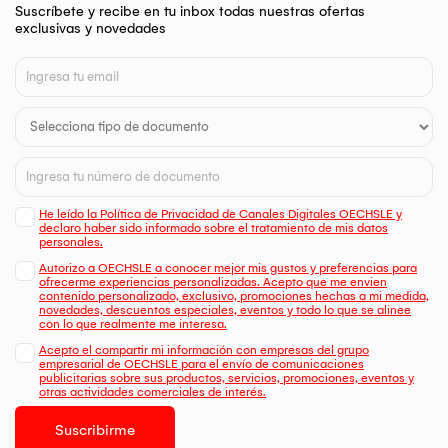
Suscríbete y recibe en tu inbox todas nuestras ofertas
exclusivas y novedades
He leído la Política de Privacidad de Canales Digitales OECHSLE y
declaro haber sido informado sobre el tratamiento de mis datos
personales.
Autorizo a OECHSLE a conocer mejor mis gustos y preferencias para
ofrecerme experiencias personalizadas. Acepto que me envien
contenido personalizado, exclusivo, promociones hechas a mi medida,
novedades, descuentos especiales, eventos y todo lo que se alinee
con lo que realmente me interesa.
Acepto el compartir mi información con empresas del grupo
empresarial de OECHSLE para el envío de comunicaciones
publicitarias sobre sus productos, servicios, promociones, eventos y
otras actividades comerciales de interés.
Suscribirme