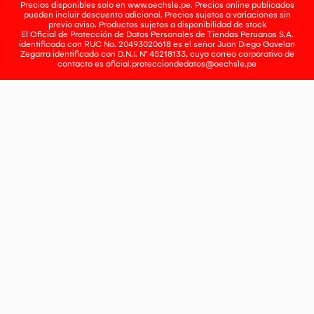
Precios disponibles solo en www.oechsle.pe. Precios online publicados
pueden incluir descuento adicional. Precios sujetos a variaciones sin
previo aviso. Productos sujetos a disponibilidad de stock
El Oficial de Protección de Datos Personales de Tiendas Peruanas S.A.
identificada con RUC No. 20493020618 es el señor Juan Diego Gavelan
Zegarra identificado con D.N.I. N° 45218133, cuyo correo corporativo de
contacto es
oficial.protecciondedatos@oechsle.pe