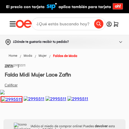
¿Dónde te gustaría recibir tu pedido?
Home
Moda
Mujer
Faldas de Moda
2995511
ZAFIN
Falda Midi Mujer Lace Zafin
¡Adiós al miedo de comprar online! Puedes
devolver
esta