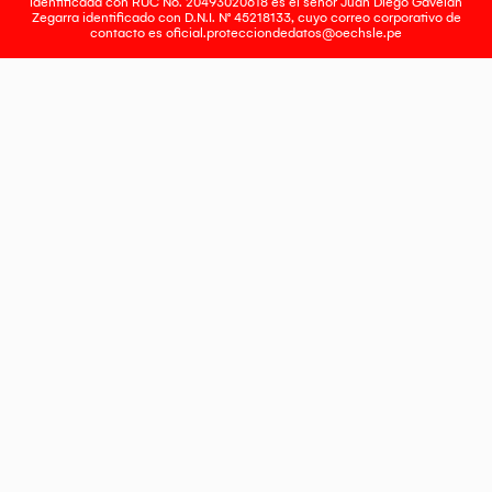
identificada con RUC No. 20493020618 es el señor Juan Diego Gavelan
Zegarra identificado con D.N.I. N° 45218133, cuyo correo corporativo de
contacto es
oficial.protecciondedatos@oechsle.pe