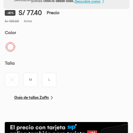
prenda
GRATIS desde casa.
Descubre como
S/ 77.40
Precio
-40%
S/ 129.00
Antes
Color
Talla
S
M
L
Guía de tallas Zafin