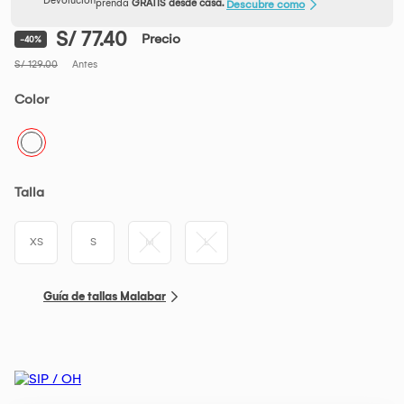
prenda
GRATIS desde casa.
Descubre como
S/ 77.40
Precio
-40%
S/ 129.00
Antes
Color
Talla
XS
S
M
L
Guía de tallas Malabar