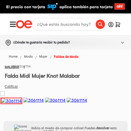
¿Dónde te gustaría recibir tu pedido?
Home
Moda
Mujer
Faldas de Moda
3061114
MALABAR
Falda Midi Mujer Knot Malabar
¡Adiós al miedo de comprar online! Puedes
devolver
esta