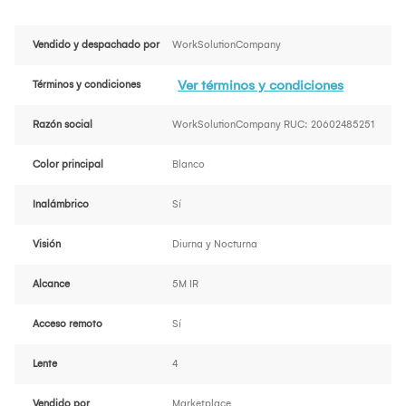
Vendido y despachado por
WorkSolutionCompany
Ver términos y condiciones
Términos y condiciones
Razón social
WorkSolutionCompany RUC: 20602485251
Color principal
Blanco
Inalámbrico
Sí
Visión
Diurna y Nocturna
Alcance
5M IR
Acceso remoto
Sí
Lente
4
Vendido por
Marketplace