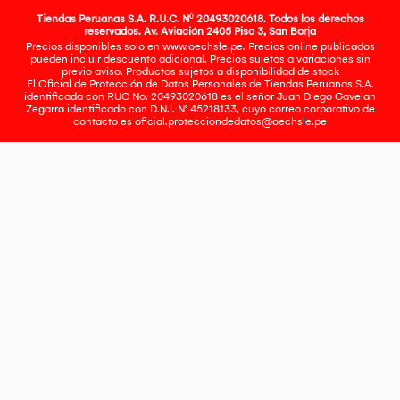
Tiendas Peruanas S.A. R.U.C. Nº 20493020618. Todos los derechos
reservados. Av. Aviación 2405 Piso 3, San Borja
Precios disponibles solo en www.oechsle.pe. Precios online publicados
pueden incluir descuento adicional. Precios sujetos a variaciones sin
previo aviso. Productos sujetos a disponibilidad de stock
El Oficial de Protección de Datos Personales de Tiendas Peruanas S.A.
identificada con RUC No. 20493020618 es el señor Juan Diego Gavelan
Zegarra identificado con D.N.I. N° 45218133, cuyo correo corporativo de
contacto es
oficial.protecciondedatos@oechsle.pe