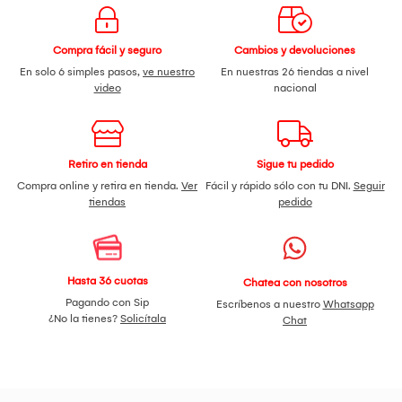
almacenadas y seguras en la
EZVIZ CloudPlay
(previa
Suscripción de planes)
EZVIZ
sueña con un futuro de vida inteligente, conectada,
accesible para todos, impulsada por la tecnología. Estamos
Compra fácil y seguro
Cambios y devoluciones
constantemente innovando para expandir el ecosistema,
En solo 6 simples pasos,
ve nuestro
En nuestras 26 tiendas a nivel
convirtiendo ideas en productos y sistemas confiables y
video
nacional
útiles que ayudan a las personas a construir la casa de sus
sueños y vivir una vida más fácil e inteligente.
Retiro en tienda
Sigue tu pedido
Compra online y retira en tienda.
Ver
Fácil y rápido sólo con tu DNI.
Seguir
tiendas
pedido
Hasta 36 cuotas
Chatea con nosotros
Pagando con Sip
Escríbenos a nuestro
Whatsapp
¿No la tienes?
Solicítala
Chat