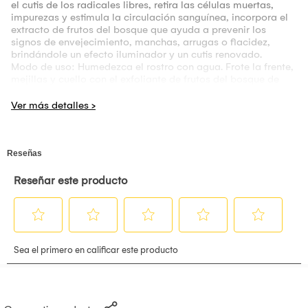
el cutis de los radicales libres, retira las células muertas,
impurezas y estimula la circulación sanguínea, incorpora el
extracto de frutos del bosque que ayuda a prevenir los
signos de envejecimiento, manchas, arrugas o flacidez,
brindándole un efecto iluminador y un cutis renovado.
Modo de uso: Humedezca el rostro con agua. Frote la frente,
mejillas y cuello con el exfoliante de frutos del bosque de
manera circular sin hacer presión enjuague con agua al
clima o fría, aplíquelo 3 a 4 veces por semana para mejores
resultados.
- Serum Ácido Láctico 8% Derma Prex 30ml
Este sérum es conocido por su capacidad para exfoliar la
piel y eliminar células muertas. Ideal para pieles secas, ya
que retiene la humedad en la piel, lo que es beneficioso para
personas con piel seca. Resultados desde la tercera o cuarta
semana,
Modo de uso: Aplicar el sérum con la punta de los dedos,
suavemente, y luego golpea ligeramente la piel, da
palmaditas y alísalo. Evita tirar de la piel y frotar demasiado
fuerte, deja que el producto se absorba por sí solo una vez lo
hayas alisado.