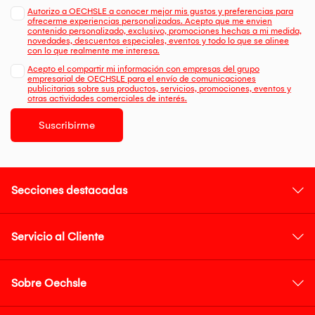
Autorizo a OECHSLE a conocer mejor mis gustos y preferencias para
ofrecerme experiencias personalizadas. Acepto que me envien
contenido personalizado, exclusivo, promociones hechas a mi medida,
novedades, descuentos especiales, eventos y todo lo que se alinee
con lo que realmente me interesa.
Acepto el compartir mi información con empresas del grupo
empresarial de OECHSLE para el envío de comunicaciones
publicitarias sobre sus productos, servicios, promociones, eventos y
otras actividades comerciales de interés.
Suscribirme
Secciones destacadas
Servicio al Cliente
Sobre Oechsle