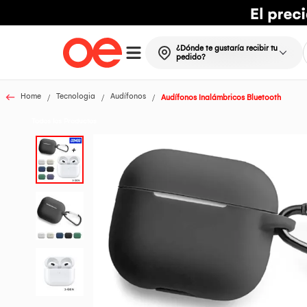
¿Dónde te gustaría recibir tu
pedido?
Home
Tecnologia
Audífonos
Audífonos Inalámbricos Bluetooth
Todos los Productos