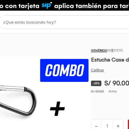
1001313113
GENÉRICO
Estuche Case d
S/ 90.0
-25%
S/ 121.00
Antes
-
+