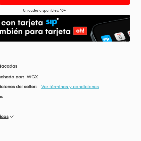
Unidades disponibles:
10+
stacadas
achado por:
WGX
ciones del seller:
Ver términos y condiciones
as
icas