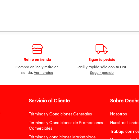
Retiro en tienda
Sigue tu pedido
Compra online y retira en
Fácil y rápido sólo con tu DNI.
tienda.
Ver tiendas
Seguir pedido
Servicio al Cliente
Sobre Oechs
?
Términos y Condiciones Generales
Nosotros
Términos y Condiciones de Promociones
Nuestras tienda
Comerciales
Trabaja con no
Términos y condiciones Marketplace