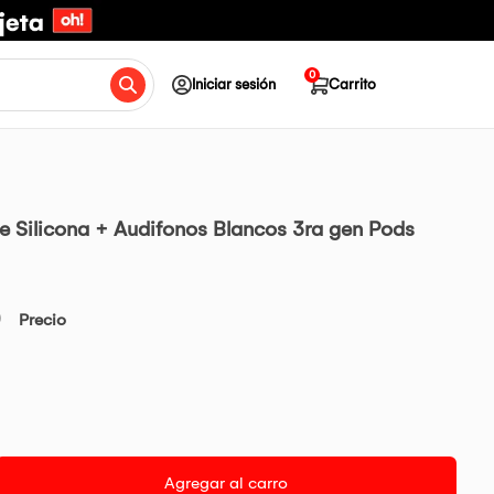
0
Iniciar sesión
Carrito
e Silicona + Audifonos Blancos 3ra gen Pods
0
Precio
Agregar al carro