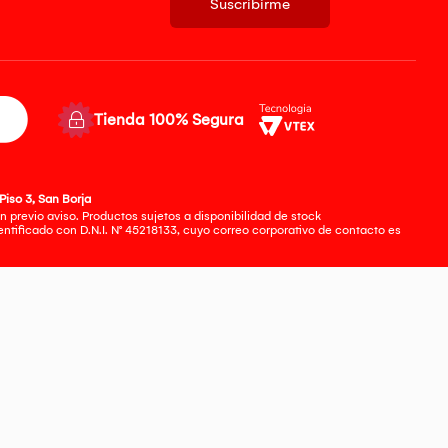
Suscribirme
Tienda 100% Segura
Piso 3, San Borja
 previo aviso. Productos sujetos a disponibilidad de stock
tificado con D.N.I. N° 45218133, cuyo correo corporativo de contacto es