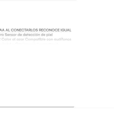
 AAA AL CONECTARLOS RECONOCE IGUAL
o Sensor de detección de piel
 Color al azar Compatible con audífonos
 boleta. Gracias por tu compra :)