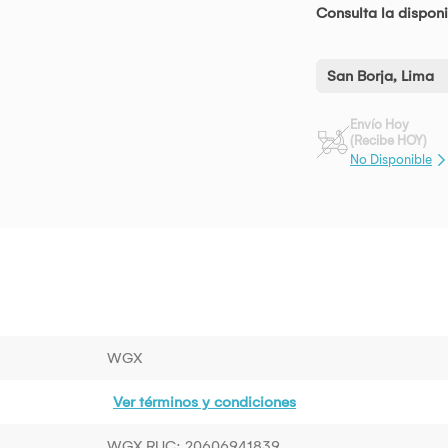
Consulta la disponi
San Borja, Lima
Envío Hoy
(Recibe HOY)
No Disponible
WGX
Ver términos y condiciones
WGX RUC: 20606941839