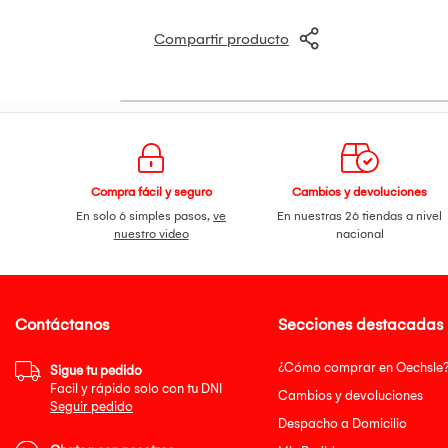
Compartir producto
Compra fácil y seguro
Cambios y devoluciones
En solo 6 simples pasos,
ve
En nuestras 26 tiendas a nivel
nuestro video
nacional
Contáctanos
Secciones destacadas
¿Cómo comprar en Oechsle
Sigue tu pedido
Facil y rápido solo con tu DNI
Cambios y devoluciones
Seguir pedido
Despacho a Domicilio