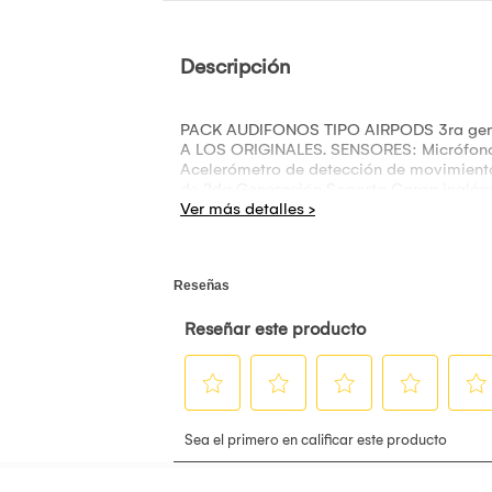
Descripción
PACK AUDIFONOS TIPO AIRPODS 3ra g
A LOS ORIGINALES. SENSORES: Micrófonos 
Acelerómetro de detección de movimiento
de 2da Generación Soporta Carga inalámbr