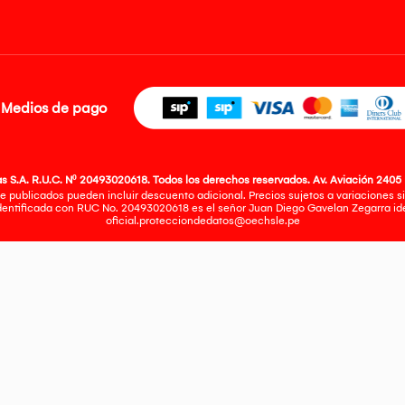
Medios de pago
 S.A. R.U.C. Nº 20493020618. Todos los derechos reservados. Av. Aviación 2405 
e publicados pueden incluir descuento adicional. Precios sujetos a variaciones sin
identificada con RUC No. 20493020618 es el señor Juan Diego Gavelan Zegarra iden
oficial.protecciondedatos@oechsle.pe