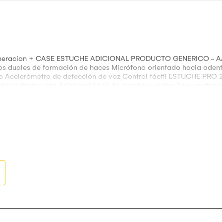
eneracion + CASE ESTUCHE ADICIONAL PRODUCTO GENERICO -
duales de formación de haces Micrófono orientado hacia adentr
 Acelerómetro de detección de voz Control táctil ESTUCHE PRO 2
ica Protección Adicional Fácil de instalar y quitar Solo emitimos