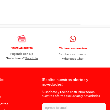
Hasta 36 cuotas
Chatea con nosotros
Pagando con Sip
Escríbenos a nuestro
¿No la tienes?
Solicítala
Whatsapp Chat
le
¡Recibe nuestras ofertas y
novedades!
Suscríbete y recibe en tu inbox todas
nuestras ofertas exclusivas y novedades
s
sotros