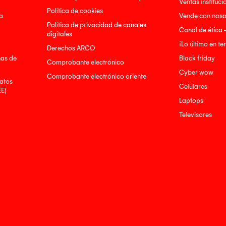
Ventas instituci
Política de cookies
a
Vende con noso
Política de privacidad de canales
Canal de ética 
digitales
¡Lo último en t
Derechos ARCO
nas de
Black friday
Comprobante electrónico
Cyber wow
Comprobante electrónico oriente
atos
Celulares
EE)
Laptops
Televisores