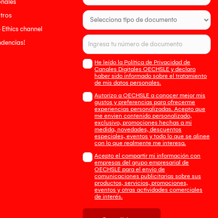
onales
tros
- Ethics channel
endencias!
He leído la Política de Privacidad de
Canales Digitales OECHSLE y declaro
haber sido informado sobre el tratamiento
de mis datos personales.
Autorizo a OECHSLE a conocer mejor mis
gustos y preferencias para ofrecerme
experiencias personalizadas. Acepto que
me envien contenido personalizado,
exclusivo, promociones hechas a mi
medida, novedades, descuentos
especiales, eventos y todo lo que se alinee
con lo que realmente me interesa.
Acepto el compartir mi información con
empresas del grupo empresarial de
OECHSLE para el envío de
comunicaciones publicitarias sobre sus
productos, servicios, promociones,
eventos y otras actividades comerciales
de interés.