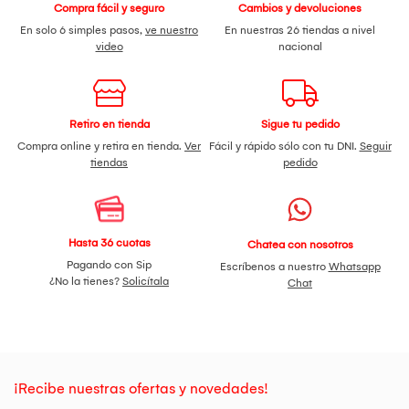
Compra fácil y seguro
Cambios y devoluciones
En solo 6 simples pasos,
ve nuestro
En nuestras 26 tiendas a nivel
video
nacional
Retiro en tienda
Sigue tu pedido
Compra online y retira en tienda.
Ver
Fácil y rápido sólo con tu DNI.
Seguir
tiendas
pedido
Hasta 36 cuotas
Chatea con nosotros
Pagando con Sip
Escríbenos a nuestro
Whatsapp
¿No la tienes?
Solicítala
Chat
¡Recibe nuestras ofertas y novedades!