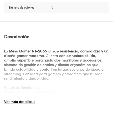
Número de cajones
0
Descripción
La
Mesa Gamer NT-2065
ofrece
resistencia, comodidad y un
diseño gamer moderno
. Cuenta con
estructura sólida
,
amplia superficie para hasta dos monitores y accesorios
,
sistema de gestión de cables
y
diseño ergonómico
que
brinda estabilidad y confort en largas sesiones de juego o
streaming. Pensada para gamers y streamers que buscan
rendimiento y durabilidad
.
4 repisas funcionales
Cubierta de 25 mm de espesor
Espacio para gabinete (CPU)
Espacio para dos monitores
Medidas: