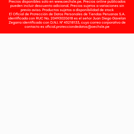
Precios disponibles solo en www.oechsle.pe. Precios online publicados
pueden incluir descuento adicional. Precios sujetos a variaciones sin
previo aviso. Productos sujetos a disponibilidad de stock
El Oficial de Protección de Datos Personales de Tiendas Peruanas S.A.
identificada con RUC No. 20493020618 es el señor Juan Diego Gavelan
Zegarra identificado con D.N.I. N° 45218133, cuyo correo corporativo de
contacto es
oficial.protecciondedatos@oechsle.pe