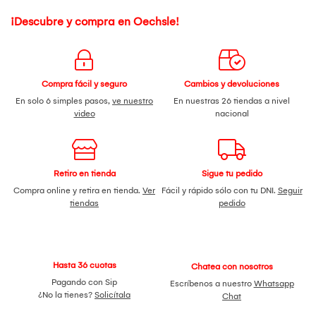
¡Descubre y compra en Oechsle!
Compra fácil y seguro
Cambios y devoluciones
En solo 6 simples pasos,
ve nuestro
En nuestras 26 tiendas a nivel
video
nacional
Retiro en tienda
Sigue tu pedido
Compra online y retira en tienda.
Ver
Fácil y rápido sólo con tu DNI.
Seguir
tiendas
pedido
Hasta 36 cuotas
Chatea con nosotros
Pagando con Sip
Escríbenos a nuestro
Whatsapp
¿No la tienes?
Solicítala
Chat