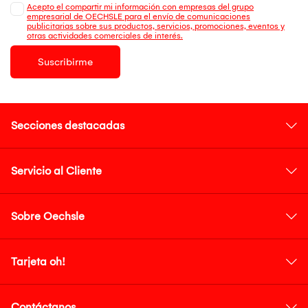
Acepto el compartir mi información con empresas del grupo
empresarial de OECHSLE para el envío de comunicaciones
publicitarias sobre sus productos, servicios, promociones, eventos y
otras actividades comerciales de interés.
Suscribirme
Secciones destacadas
Servicio al Cliente
Sobre Oechsle
Tarjeta oh!
Contáctanos