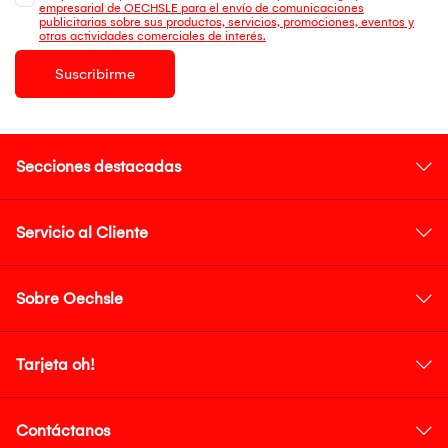
empresarial de OECHSLE para el envío de comunicaciones
publicitarias sobre sus productos, servicios, promociones, eventos y
otras actividades comerciales de interés.
Suscribirme
Secciones destacadas
Servicio al Cliente
Sobre Oechsle
Tarjeta oh!
Contáctanos