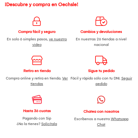
¡Descubre y compra en Oechsle!
Compra fácil y seguro
Cambios y devoluciones
En solo 6 simples pasos,
ve nuestro
En nuestras 26 tiendas a nivel
video
nacional
Retiro en tienda
Sigue tu pedido
Compra online y retira en tienda.
Ver
Fácil y rápido sólo con tu DNI.
Seguir
tiendas
pedido
Hasta 36 cuotas
Chatea con nosotros
Pagando con Sip
Escríbenos a nuestro
Whatsapp
¿No la tienes?
Solicítala
Chat