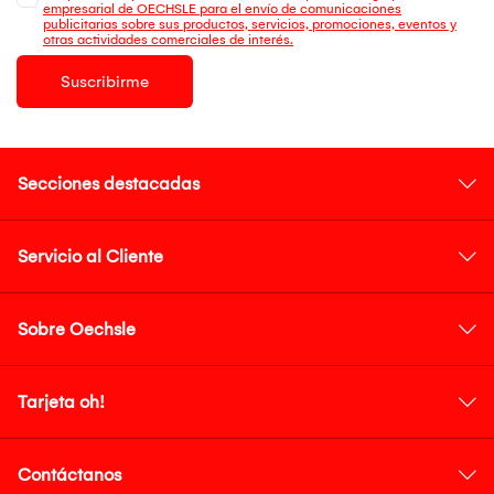
empresarial de OECHSLE para el envío de comunicaciones
publicitarias sobre sus productos, servicios, promociones, eventos y
otras actividades comerciales de interés.
Suscribirme
Secciones destacadas
Servicio al Cliente
Sobre Oechsle
Tarjeta oh!
Contáctanos