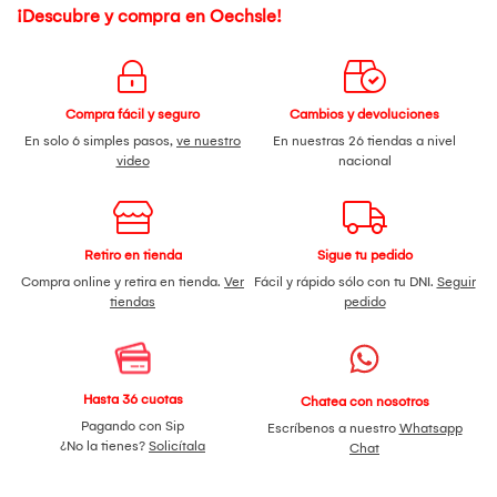
¡Descubre y compra en Oechsle!
Compra fácil y seguro
Cambios y devoluciones
En solo 6 simples pasos,
ve nuestro
En nuestras 26 tiendas a nivel
video
nacional
Retiro en tienda
Sigue tu pedido
Compra online y retira en tienda.
Ver
Fácil y rápido sólo con tu DNI.
Seguir
tiendas
pedido
Hasta 36 cuotas
Chatea con nosotros
Pagando con Sip
Escríbenos a nuestro
Whatsapp
¿No la tienes?
Solicítala
Chat