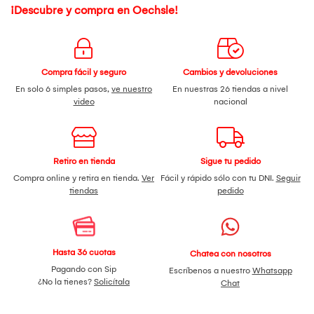
¡Descubre y compra en Oechsle!
Compra fácil y seguro
Cambios y devoluciones
En solo 6 simples pasos,
ve nuestro
En nuestras 26 tiendas a nivel
video
nacional
Retiro en tienda
Sigue tu pedido
Compra online y retira en tienda.
Ver
Fácil y rápido sólo con tu DNI.
Seguir
tiendas
pedido
Hasta 36 cuotas
Chatea con nosotros
Pagando con Sip
Escríbenos a nuestro
Whatsapp
¿No la tienes?
Solicítala
Chat