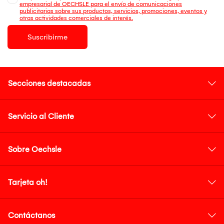
empresarial de OECHSLE para el envío de comunicaciones
publicitarias sobre sus productos, servicios, promociones, eventos y
otras actividades comerciales de interés.
Suscribirme
Secciones destacadas
Servicio al Cliente
Sobre Oechsle
Tarjeta oh!
Contáctanos